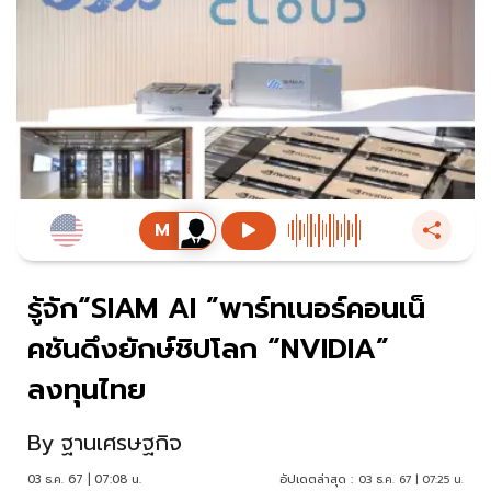
รู้จัก“SIAM AI ”พาร์ทเนอร์คอนเน็
คชันดึงยักษ์ชิปโลก “NVIDIA”
ลงทุนไทย
By
ฐานเศรษฐกิจ
03 ธ.ค. 67 | 07:08 น.
อัปเดตล่าสุด :
03 ธ.ค. 67 | 07:25 น.