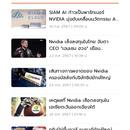
SIAM AI ก้าวเป็นพาร์ทเนอร์
NVIDIA มุ่งขับเคลื่อนนวัตกรรม AI
คนไทย
10 ก.ย. 2567 | 09:05 น.
Nvidia เล็งลงทุนในไทย จับตา
CEO "เจนเซน ฮวง" เยือน
กรุงเทพฯ ธ.ค.นี้
22 ต.ค. 2567 | 10:38 น.
เส้นทางการผงาดของ Nvidia
ครองบัลลังก์บริษัทชิปยักษ์ใหญ่
24 ต.ค. 2567 | 00:30 น.
เหตุผลที่ Nvidia เลือกลงทุนใน
เอเชียตะวันออกเฉียงใต้
25 ต.ค. 2567 | 01:18 น.
ทรัมป์ขู่ขึ้นภาษี แบรนด์ยักษ์ใหญ่