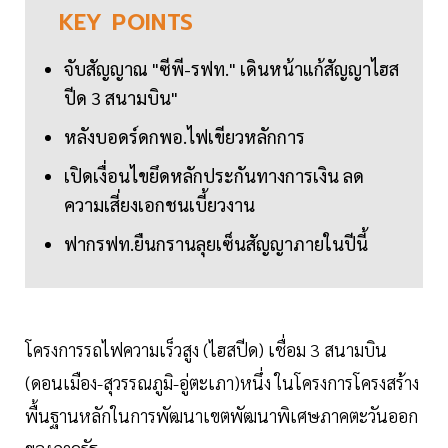
KEY
POINTS
จับสัญญาณ "ซีพี-รฟท." เดินหน้าแก้สัญญาไฮส
ปีด 3 สนามบิน"
หลังบอดร์ดกพอ.ไฟเขียวหลักการ
เปิดเงื่อนไขยึดหลักประกันทางการเงิน ลด
ความเสี่ยงเอกชนเบี้ยวงาน
ฟากรฟท.ยืนกรานลุยเซ็นสัญญาภายในปีนี้
โครงการรถไฟความเร็วสูง (ไฮสปีด) เชื่อม 3 สนามบิน
(ดอนเมือง-สุวรรณภูมิ-อู่ตะเภา)หนึ่ง ในโครงการโครงสร้าง
พื้นฐานหลักในการพัฒนาเขตพัฒนาพิเศษภาคตะวันออก