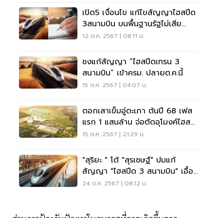
เปิด5 เงื่อนไข แก้ไขสัญญาไฮสปีด
3สนามบิน บนพื้นฐานรัฐไม่เสีย
ประโยชน์
12 ต.ค. 2567 | 08:11 น.
ชงแก้สัญญา “ไฮสปีดเทรน 3
สนามบิน” เข้าครม. ปลายต.ค.นี้
15 ต.ค. 2567 | 04:07 น.
ตอกเสาเข็มอู่ตะเภา ต้นปี 68 เฟส
แรก 1 แสนล้าน จ่อตัดอุโมงค์ไฮส
ปีดให้รัฐสร้าง
15 ต.ค. 2567 | 21:29 น.
"สุริยะ " โต้ "สุรเชษฐ์" ปมแก้
สัญญา "ไฮสปีด 3 สนามบิน" เอื้อ
เอกชน
24 ต.ค. 2567 | 08:12 น.