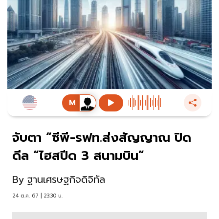
จับตา “ซีพี-รฟท.ส่งสัญญาณ ปิด
ดีล “ไฮสปีด 3 สนามบิน”
By
ฐานเศรษฐกิจดิจิทัล
24 ต.ค. 67 | 23:30 น.