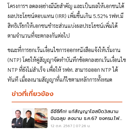
โครงการฯ ลดลงอย่างมีนัยสําคัญ และเป็นผลให้เอกชนได้
ผลประโยชน์ตอบแทน (IRR) เพิ่มขึ้นเกิน 5.52% รฟท.มี
สิทธิเรียกให้เอกชนชําระส่วนแบ่งผลประโยชน์เพิ่มได้
ตามจำนวนที่จะตกลงกันต่อไป
ขณะที่การยกเว้นเงื่อนไขการออกหนังสือแจ้งให้เริ่มงาน
(NTP) โดยให้คู่สัญญาจัดทำบันทึกข้อตกลงยกเว้นเงื่อนไข
NTP ที่ยังไม่สำเร็จ เพื่อให้ รฟท. สามารถออก NTP ได้
ทันที เมื่อลงนามสัญญาที่แก้ไขตามหลักการทั้งหมด
ข่าวที่เกี่ยวข้อง
อีอีซีคึก! แก้สัญญาไฮสปีด3สนาม
บินฉลุย ลงนาม ธ.ค.67 ชงครม.ไฟ
เขียว ลุยตอกเข็ม
12 ต.ค. 2567 | 07:26 น.