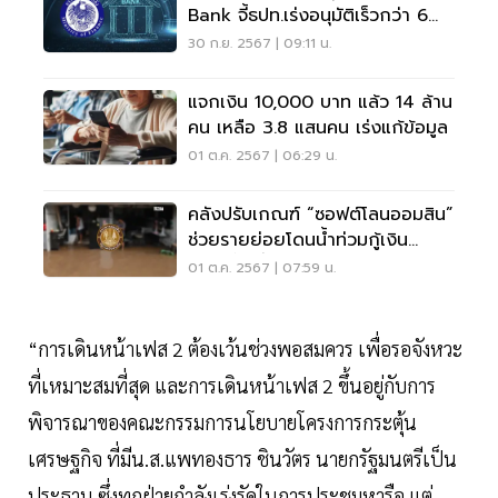
Bank จี้ธปท.เร่งอนุมัติเร็วกว่า 6
เดือน
30 ก.ย. 2567 | 09:11 น.
แจกเงิน 10,000 บาท แล้ว 14 ล้าน
คน เหลือ 3.8 แสนคน เร่งแก้ข้อมูล
01 ต.ค. 2567 | 06:29 น.
คลังปรับเกณฑ์ “ซอฟต์โลนออมสิน”
ช่วยรายย่อยโดนน้ำท่วมกู้เงิน
ดอกเบี้ยต่ำ
01 ต.ค. 2567 | 07:59 น.
“การเดินหน้าเฟส 2 ต้องเว้นช่วงพอสมควร เพื่อรอจังหวะ
ที่เหมาะสมที่สุด และการเดินหน้าเฟส 2 ขึ้นอยู่กับการ
พิจารณาของคณะกรรมการนโยบายโครงการกระตุ้น
เศรษฐกิจ ที่มีน.ส.แพทองธาร ชินวัตร นายกรัฐมนตรีเป็น
ประธาน ซึ่งทุกฝ่ายกำลังเร่งรัดในการประชุมหารือ แต่