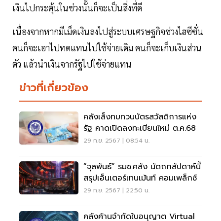
เงินไปกระตุ้นในช่วงนั้นก็จะเป็นสิ่งที่ดี
เนื่องจากหากมีเม็ดเงินลงไปสู่ระบบเศรษฐกิจช่วงไฮซีซั่น
คนก็จะเอาไปทดแทนไปใช้จ่ายเดิม คนก็จะเก็บเงินส่วน
ตัว แล้วนำเงินจากรัฐไปใช้จ่ายแทน
ข่าวที่เกี่ยวข้อง
คลังเล็งทบทวนบัตรสวัสดิการแห่ง
รัฐ คาดเปิดลงทะเบียนใหม่ ต.ค.68
29 ก.ย. 2567 | 08:54 น.
“จุลพันธ์” รมช.คลัง นัดถกสัปดาห์นี้
สรุปเอ็นเตอร์เทนเม้นท์ คอมเพล็กซ์
29 ก.ย. 2567 | 22:50 น.
คลังค้านจำกัดใบอนุญาต Virtual