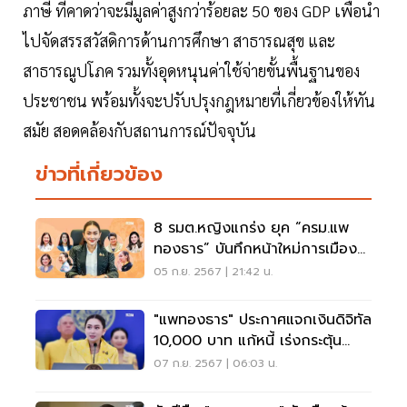
ภาษี ที่คาดว่าจะมีมูลค่าสูงกว่าร้อยละ 50 ของ GDP เพื่อนำ
ไปจัดสรรสวัสดิการด้านการศึกษา สาธารณสุข และ
สาธารณูปโภค รวมทั้งอุดหนุนค่าใช้จ่ายขั้นพื้นฐานของ
ประชาชน พร้อมทั้งจะปรับปรุงกฎหมายที่เกี่ยวข้องให้ทัน
สมัย สอดคล้องกับสถานการณ์ปัจจุบัน
ข่าวที่เกี่ยวข้อง
8 รมต.หญิงแกร่ง ยุค “ครม.แพ
ทองธาร” บันทึกหน้าใหม่การเมือง
ไทย
05 ก.ย. 2567 | 21:42 น.
"แพทองธาร" ประกาศแจกเงินดิจิทัล
10,000 บาท แก้หนี้ เร่งกระตุ้น
เศรษฐกิจ
07 ก.ย. 2567 | 06:03 น.