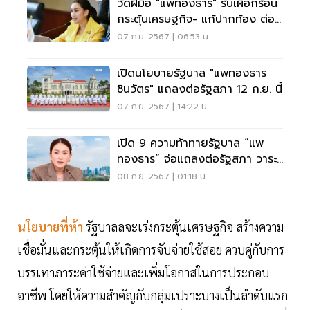
วัดฝีมือ "แพทองธาร" รับเผือกร้อน
กระตุ้นเศรษฐกิจ- แก้ปากท้อง ต่อ
จาก"เศรษฐา"
07 ก.ย. 2567 | 06:53 น.
เปิดนโยบายรัฐบาล "แพทองธาร
ชินวัตร" แถลงต่อรัฐสภา 12 ก.ย. นี้
07 ก.ย. 2567 | 14:22 น.
เปิด 9 ความท้าทายรัฐบาล “แพ
ทองธาร” จ่อแถลงต่อรัฐสภา วาระ
ด่วนต้องเร่งแก้
08 ก.ย. 2567 | 01:18 น.
นโยบายที่ห้า
รัฐบาลลจะเร่งกระตุ้นเศรษฐกิจ สร้างความ
เชื่อมั่นและกระตุ้นให้เกิดการจับจ่ายใช้สอย ควบคู่กับการ
บรรเทาภาระค่าใช้จ่ายและเพิ่มโอกาสในการประกอบ
อาชีพ โดยให้ความสำคัญกับกลุ่มเปราะบางเป็นลำดับแรก