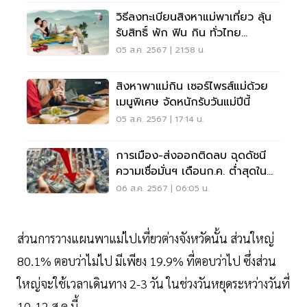
วิธีลงทะเบียนสิงหาแม่พาเที่ยว ลุ้น
รับสิทธิ์ พัก ฟิน กิน ทั่วไทย
10,000 สิทธิ์
05 ส.ค. 2567 | 21:58 น.
สิงหาพาแม่กิน เซอร์ไพรส์แม่ด้วย
เมนูพิเศษ จัดหนักรับวันแม่ปีนี้
05 ส.ค. 2567 | 17:14 น.
การเมือง-ส่งออกติดลบ ฉุดดัชนี
ความเชื่อมั่นฯ เดือนก.ค. ต่ำสุดใน
รอบ 11 เดือน
06 ส.ค. 2567 | 06:05 น.
ส่วนการวางแผนพาแม่ไปเที่ยวต่างจังหวัดนั้น ส่วนใหญ่
80.1% ตอบว่าไม่ไป มีเพียง 19.9% ที่ตอบว่าไป ซึ่งส่วน
ใหญ่จะใช้เวลาเดินทาง 2-3 วัน ในช่วงวันหยุดระหว่างวันที่
10-12 ส.ค.นี้