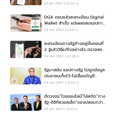
01 ส.ค. 2567 | 22:02 น.
DGA ตอบแล้วลงทะเบียน Digital
Wallet สำเร็จ แต่เผลอลบแอปทาง
รัฐ ที่นี่มีคำตอบ
04 ส.ค. 2567 | 22:13 น.
ลงทะเบียนทางรัฐค้างอยู่ขั้นตอนที่
2 รู้แล้ววิธีแก้ไขอย่างไร ตรวจสอบ
เลย
04 ส.ค. 2567 | 22:29 น.
รัฐบาลยัน แอปทางรัฐ ไม่ดูดข้อมูล
ประชาชนเก็บไว้-ไม่เชื่อมบัญชี
ธนาคาร
04 ส.ค. 2567 | 12:02 น.
ตัดวงจร“โจรออนไลน์”ไล่สกัด“ทาง
รัฐ-ดิจิทัลวอลเล็ต”ของปลอมกว่า
90 ช่องทาง
05 ส.ค. 2567 | 10:41 น.