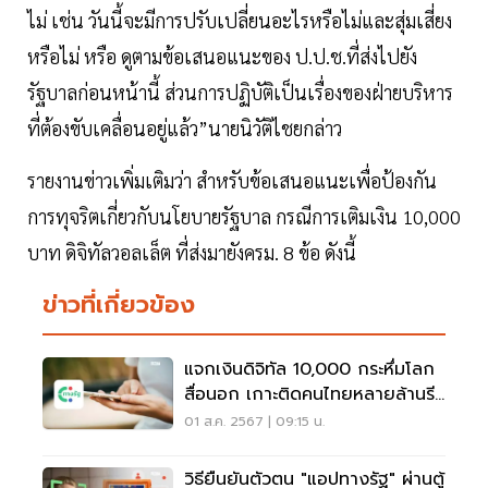
ไม่ เช่น วันนี้จะมีการปรับเปลี่ยนอะไรหรือไม่และสุ่มเสี่ยง
หรือไม่ หรือ ดูตามข้อเสนอแนะของ ป.ป.ช.ที่ส่งไปยัง
รัฐบาลก่อนหน้านี้ ส่วนการปฏิบัติเป็นเรื่องของฝ่ายบริหาร
ที่ต้องขับเคลื่อนอยู่แล้ว”นายนิวัติไชยกล่าว
รายงานข่าวเพิ่มเติมว่า สำหรับข้อเสนอแนะเพื่อป้องกัน
การทุจริตเกี่ยวกับนโยบายรัฐบาล กรณีการเติมเงิน 10,000
บาท ดิจิทัลวอลเล็ต ที่ส่งมายังครม. 8 ข้อ ดังนี้
ข่าวที่เกี่ยวข้อง
แจกเงินดิจิทัล 10,000 กระหึ่มโลก
สื่อนอก เกาะติดคนไทยหลายล้านรีบ
ลงทะเบียน
01 ส.ค. 2567 | 09:15 น.
วิธียืนยันตัวตน "แอปทางรัฐ" ผ่านตู้