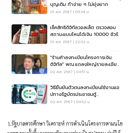
บุญเติม ทำง่าย ๆ ไม่ยุ่งยาก
01 ส.ค. 2567 | 09:34 น.
เช็คสิทธิดิจิทัลวอลเล็ต ตรวจสอบ
สถานะแบบไหนได้เงิน 10000 ชัวร์
01 ส.ค. 2567 | 22:02 น.
"ร้านค้าลงทะเบียนโครงการเงิน
ดิจิทัล" พณ.แถลงใหญ่รายละเอียด
5 ส.ค.นี้
02 ส.ค. 2567 | 04:51 น.
วิธียืนยันตัวตนลงทะเบียนใช้งานแอ
ปทางรัฐบัตรประชาชนตู้
อเนกประสงค์ภาครัฐ
02 ส.ค. 2567 | 04:52 น.
1.รัฐบาลควรศึกษา วิเคราะห์ การดำเนินโครงการตามนโย