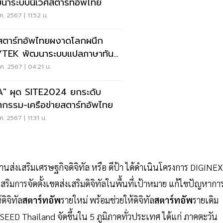
นาระบบนิเวศสตาร์ทอัพไทย
ค. 2567 | 11:52 น.
สตาร์ทอัพไทยผงาดโลกผนึก
YTEK พัฒนาระบบแปลภาษาทัน
ยสุด
ค. 2567 | 04:21 น.
A" ผุด SITE2024 ยกระดับ
ตกรรม-เครือข่ายสตาร์ทอัพไทย
ค. 2567 | 11:31 น.
านส่งเสริมเศรษฐกิจดิจิทัล หรือ ดีป้า ได้ดำเนินโครงการ DIGINE
สริมการจัดตั้งเขตส่งเสริมดิจิทัลในพื้นที่เป้าหมาย แก้ไขปัญหากา
ดิจิทัล
สตาร์ทอัพ
รายใหม่ พร้อมช่วยให้ดิจิทัล
สตาร์ทอัพ
รายเดิม
EED Thailand จัดขึ้นใน 5 ภูมิภาคทั่วประเทศ ได้แก่ ภาคตะวัน