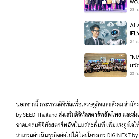
พัฒ
23 ก.
AI 
IFL
สมั
24 ก.
"NI
นวั
25 ก.
นอกจากนี้ กระทรวงดิจิทัลเพื่อเศรษฐกิจและสังคม สำนักง
by SEED Thailand ส่งเสริมดิจิทัล
สตาร์ทอัพไทย
และส่งเ
ขาดแคลนดิจิทัล
สตาร์ทอัพ
ในแต่ละพื้นที่ เพิ่มแรงจูงใจให้
สามารถดำเนินธุรกิจต่อไปได้ โดยโครงการ DIGINEXT by S