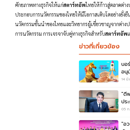
ศักยภาพทางธุรกิจให้แก่
สตาร์ทอัพ
ไทยให้ก้าวสู่ตลาดต่
ประกอบการนวัตกรรมของไทยให้มีโอกาสเติบโตอย่างยั่งยืน
นวัตกรรมชั้นนำของไทยและวิทยากรผู้เชี่ยวชาญจากต่าง
การนวัตกรรม การเจรจาจับคู่ทางธุรกิจสำหรับ
สตาร์ทอัพ
แ
ข่าวที่เกี่ยวข้อง
บอร
อนุ
นิค
14 มิ
"ดี
ประ
โลก
05 ก.
"อว