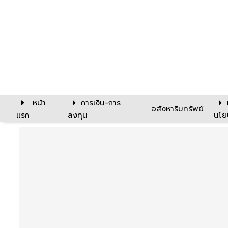
หน้า
การเงิน-การ
อสังหาริมทรัพย์
แรก
ลงทุน
นโย