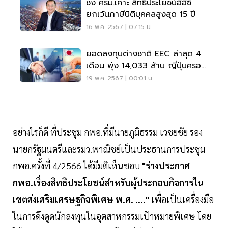
ชง ครม.เคาะ สิทธิประโยชน์อีอีซี
ยกเว้นภาษีนิติบุคคลสูงสุด 15 ปี
16 พ.ค. 2567 | 07:15 น.
ยอดลงทุนต่างชาติ EEC ล่าสุด 4
เดือน พุ่ง 14,033 ล้าน ญี่ปุ่นครอง
แชมป์
19 พ.ค. 2567 | 00:01 น.
อย่างไรก็ดี ที่ประชุม กพอ.ที่มีนายภูมิธรรม เวชยชัย รอง
นายกรัฐมนตรีและรมว.พาณิชย์เป็นประธานการประชุม
กพอ.ครั้งที่ 4/2566 ได้มีมติเห็นชอบ
"ร่างประกาศ
กพอ.เรื่องสิทธิประโยชน์สำหรับผู้ประกอบกิจการใน
เขตส่งเสริมเศรษฐกิจพิเศษ พ.ศ. ...."
เพื่อเป็นเครื่องมือ
ในการดึงดูดนักลงทุนในอุตสาหกรรมเป้าหมายพิเศษ โดย