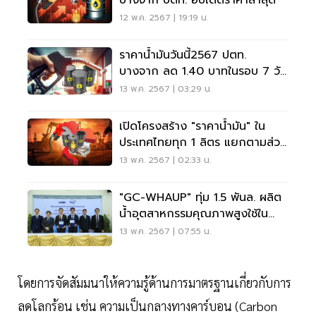
บางจาก ปตท. อัปเดตราคาล่าสุด
12 พ.ค. 2567 | 19:19 น.
ราคาน้ำมันวันนี้2567 ปตท.
บางจาก ลด 1.40 บาทในรอบ 7 วัน
อัปเดทราคาล่าสุด
13 พ.ค. 2567 | 03:29 น.
เปิดโครงสร้าง "ราคาน้ำมัน" ใน
ประเทศไทยทุก 1 ลิตร แยกตามส่วน
ประกอบต้นทุน
13 พ.ค. 2567 | 02:33 น.
"GC-WHAUP" ทุ่ม 1.5 พันล. ผลิต
น้ำอุตสาหกรรมคุณภาพสูงใช้ใน
โรงงาน
13 พ.ค. 2567 | 07:55 น.
โดยการจัดสัมมนาให้ความรู้ด้านการมาตรฐานเกี่ยวกับการ
ลดโลกร้อน เช่น ความเป็นกลางทางคาร์บอน (Carbon