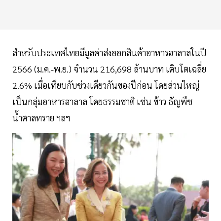
สำหรับประเทศไทยมีมูลค่าส่งออกสินค้าอาหารฮาลาลในปี
2566 (ม.ค.-พ.ย.) จำนวน 216,698 ล้านบาท เติบโตเฉลี่ย
2.6% เมื่อเทียบกับช่วงเดียวกันของปีก่อน โดยส่วนใหญ่
เป็นกลุ่มอาหารฮาลาล โดยธรรมชาติ เช่น ข้าว ธัญพืช
น้ำตาลทราย ฯลฯ