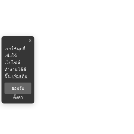
×
เราใช้คุกกี้
เพื่อให้
เว็บไซต์
ทำงานได้ดี
ขึ้น
เพิ่มเติม
ยอมรับ
ตั้งค่า