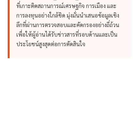
ที่เกาะติดสถานการณ์เศรษฐกิจ การเมือง และ
การลงทุนอย่างใกล้ชิด มุ่งมั่นนำเสนอข้อมูลเชิง
ลึกที่ผ่านการตรวจสอบและคัดกรองอย่างถี่ถ้วน
เพื่อให้ผู้อ่านได้รับข่าวสารที่รอบด้านและเป็น
ประโยชน์สูงสุดต่อการตัดสินใจ