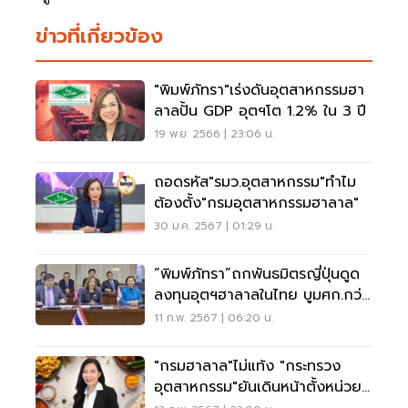
ข่าวที่เกี่ยวข้อง
"พิมพ์ภัทรา"เร่งดันอุตสาหกรรมฮา
ลาลปั้น GDP อุตฯโต 1.2% ใน 3 ปี
19 พ.ย. 2566 | 23:06 น.
ถอดรหัส"รมว.อุตสาหกรรม"ทำไม
ต้องตั้ง"กรมอุตสาหกรรมฮาลาล"
30 ม.ค. 2567 | 01:29 น.
“พิมพ์ภัทรา”ถกพันธมิตรญี่ปุ่นดูด
ลงทุนอุตฯฮาลาลในไทย บูมศก.กว่า
หมื่นล.
11 ก.พ. 2567 | 06:20 น.
"กรมฮาลาล"ไม่แท้ง "กระทรวง
อุตสาหกรรม"ยันเดินหน้าตั้งหน่วย