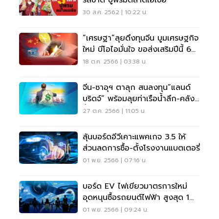
รสชาติ ปูพรมตลาดเอเชีย
30 ส.ค. 2562 | 10:22 น.
“เศรษฐา”ลุยดึงทุนจีน บูมเศรษฐกิจ
ใหม่ บีโอไอมั่นใจ ขอส่งเสริมปีนี้ 6
แสนล้าน
18 ต.ค. 2566 | 03:38 น.
จีน-ซาอุฯ ตาลุก สนลงทุน“แลนด์
บริดจ์” พร้อมลุยท่าเรือน้ำลึก-คลัง
น้ำมัน
27 ต.ค. 2566 | 11:05 น.
ลุ้นบอร์ดอีวีเคาะแพคเกจ 3.5 ให้
ส่วนลดการซื้อ-ตั้งโรงงานแบตเตอรี่
01 พ.ย. 2566 | 07:16 น.
บอร์ด EV ไฟเขียวมาตรการใหม่
อุดหนุนซื้อรถยนต์ไฟฟ้า สูงสุด 1
แสนบาท
01 พ.ย. 2566 | 09:24 น.