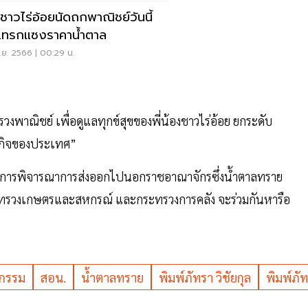
นำชาวไร่อ้อยนัดถกพาณิชย์วันนี้
ทรกแซงราคาน้ำตาล
.ย. 2566 | 00:29 น.
าณิชย์ เพื่อดูแลทุกข์สุขของพี่น้องชาวไร่อ้อย ยกระดับ
ษฐกิจของประเทศ”
รรมการพิจารณาการส่งออกไปนอกราชอาณาจักรซึ่งน้ำตาลทราย
ทรวงเกษตรและสหกรณ์ และกระทรวงการคลัง จะร่วมกันหารือ
กรรม
สอน.
น้ำตาลทราย
พิมพ์ภัทรา วิชัยกุล
พิมพ์ภั