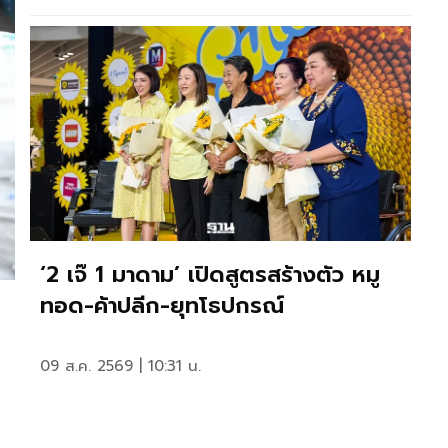
‘2 เจ๊ 1 มาดาม’ เปิดสูตรสร้างตัว หมู
ทอด-ค้าปลีก-ยุทโธปกรณ์
09 ส.ค. 2569 | 10:31 น.