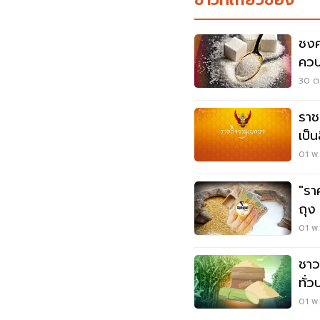
ชงค
ควบ
30 ต.
ราช
เป็
01 พ.
"รา
ถุง 
ควบ
01 พ.
ชาว
ทั่
แท
01 พ.