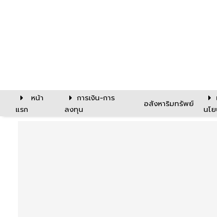
หน้า
การเงิน-การ
อสังหาริมทรัพย์
แรก
ลงทุน
นโย