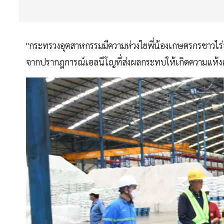
"กระทรวงอุตสาหกรรมมีความห่วงใยพี่น้องเกษตรกรชาวไร่อ้
จากปรากฎการณ์เอลนีโญที่ส่งผลกระทบให้เกิดความแห้ง