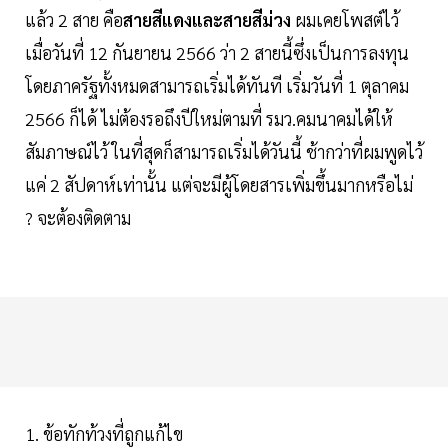
แล้ว 2 สาย คือ
สายสีแดงและสายสีม่วง
ผมเคยโพสต์ไว้
เมื่อวันที่ 12 กันยายน 2566 ว่า 2 สายนี้ซึ่งเป็นการลงทุน
โดยภาครัฐทั้งหมดสามารถเริ่มได้ทันที เริ่มวันที่ 1 ตุลาคม
2566 ก็ได้ ไม่ต้องรอถึงปีใหม่ตามที่ รมว.คมนาคมได้ให้
สัมภาษณ์ไว้ ในที่สุดก็สามารถเริ่มได้วันนี้ ช้ากว่าที่ผมพูดไว้
แค่ 2 สัปดาห์เท่านั้น แต่จะมีผู้โดยสารเพิ่มขึ้นมากหรือไม่
? จะต้องติดตาม
1. ข้อทักท้วงที่ถูกแก้ไข