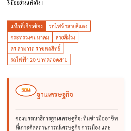
ฝีมืออย่างแท้จริง !
แท็กที่เกี่ยวข้อง
รถไฟฟ้าสายสีแดง
กระทรวงคมนาคม
สายสีม่วง
ดร.สามารถ ราชพลสิทธิ์
รถไฟฟ้า 20 บาทตลอดสาย
ฐานเศรษฐกิจ
กองบรรณาธิการฐานเศรษฐกิจ:
ทีมข่าวมืออาชีพ
ที่เกาะติดสถานการณ์เศรษฐกิจ การเมือง และ