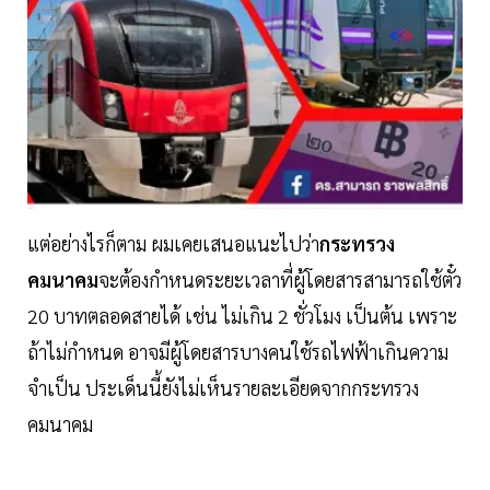
แต่อย่างไรก็ตาม ผมเคยเสนอแนะไปว่า
กระทรวง
คมนาคม
จะต้องกำหนดระยะเวลาที่ผู้โดยสารสามารถใช้ตั๋ว
20 บาทตลอดสายได้ เช่น ไม่เกิน 2 ชั่วโมง เป็นต้น เพราะ
ถ้าไม่กำหนด อาจมีผู้โดยสารบางคนใช้รถไฟฟ้าเกินความ
จำเป็น ประเด็นนี้ยังไม่เห็นรายละเอียดจากกระทรวง
คมนาคม