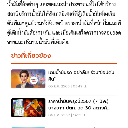
น้ำมันยี่ห้อต่างๆ และขอแนะนำประชาชนที่ไปใช้บริการ
สถานีบริการน้ำมันให้สังเกตมิเตอร์ที่ตู้เติมน้ำมันต้องเริ่ม
ต้นที่เลขศูนย์ รวมทั้งสังเกตป้ายราคาน้ำมันที่หน้าปั๊มและที่
ตู้เติมน้ำมันต้องตรงกัน และเมื่อเติมเสร็จควรตรวจสอบยอด
ขายและปริมาณน้ำมันที่เติมด้วย
ข่าวที่เกี่ยวข้อง
เติมน้ำมันรถ อย่าลืม! ร่วม"ช้อปดีมี
คืน"
05 ม.ค. 2566 | 03:49 น.
ราคาน้ำมันพรุ่งนี้2567 (7 มี.ค.)
บางจาก ปตท. ลด 30 สตางค์
อัพเดทราคาล่าสุด
06 มี.ค. 2567 | 14:55 น.