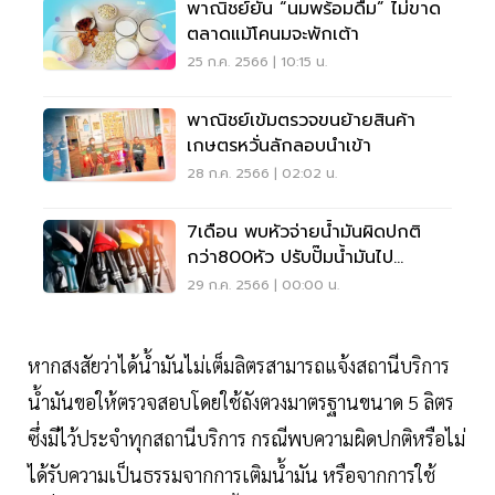
พาณิชย์ยัน “นมพร้อมดื่ม” ไม่ขาด
ตลาดแม้โคนมจะพักเต้า
25 ก.ค. 2566 | 10:15 น.
พาณิชย์เข้มตรวจขนย้ายสินค้า
เกษตรหวั่นลักลอบนำเข้า
28 ก.ค. 2566 | 02:02 น.
7เดือน พบหัวจ่ายน้ำมันผิดปกติ
กว่า800หัว ปรับปั๊มน้ำมันไป
แล้ว45ราย
29 ก.ค. 2566 | 00:00 น.
หากสงสัยว่าได้น้ำมันไม่เต็มลิตรสามารถแจ้งสถานีบริการ
น้ำมันขอให้ตรวจสอบโดยใช้ถังตวงมาตรฐานขนาด 5 ลิตร
ซึ่งมีไว้ประจำทุกสถานีบริการ กรณีพบความผิดปกติหรือไม่
ได้รับความเป็นธรรมจากการเติมน้ำมัน หรือจากการใช้