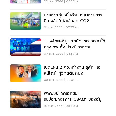
22 มิ.ย. 2566 | 08:52 น.
บางจากทุ่มหมื่นล้าน หนุนสายการ
บิน ผลิตไบโอเจ็ทลด CO2
01 ก.ค. 2566 | 07:55 น.
"FTAไทย-อียู" ถกนัดแรก18ก.ค.นี้ที่
กรุงเทพ ตั้งเป้า2ปีเจรจาจบ
07 ก.ค. 2566 | 03:37 น.
เปิดแผน 2 คณะทำงาน สู้ศึก “เอ
ลนีโญ” กู้วิกฤติประมง
08 ก.ค. 2566 | 22:00 น.
พาณิชย์ ถกเอกชน
รับมือ"มาตรการ CBAM" ของอียู
10 ก.ค. 2566 | 08:40 น.