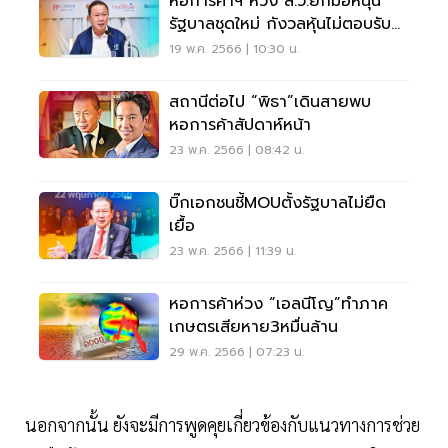
หอการค้าฯ หวัง ส.ว.ยกมือหนุน
รัฐบาลชุดใหม่ กังวลหุ้นไม่ตอบรับ
ผลเลือกตั้ง
19 พ.ค. 2566 | 10:30 น.
สถานีต่อไป “พิธา”เดินสายพบ
หอการค้าสัปดาห์หน้า
23 พ.ค. 2566 | 08:42 น.
บิ๊กเอกชนชี้MOUตั้งรัฐบาลไม่ยืด
เยื้อ
23 พ.ค. 2566 | 11:39 น.
หอการค้าห่วง “เอลนีโญ”ทำภาค
เกษตรเสียหาย3หมื่นล้าน
29 พ.ค. 2566 | 07:23 น.
นอกจากนั้น ยังจะมีการพูดคุยเกี่ยวข้องกับแนวทางการช่วย