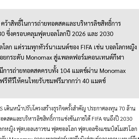
คว้าสิทธิ์ในการถ่ายทอดสดและบริหารลิขสิทธิ์การ
030 ซึ่งครอบคลุมฟุตบอลโลกปี 2026 และ 2030
ตบอลโลก แต่รวมทุกทัวร์นาเมนต์ของ FIFA เช่น บอลโลกหญิง
่อยกระดับ Monomax สู่แพลตฟอร์มคอนเทนต์กีฬา
มีการถ่ายทอดสดครบทั้ง 104 แมตช์ผ่าน Monomax
รีทีวีให้คนไทยรับชมฟรีมากกว่า 40 แมตช์
S เดินหน้าปรับโครงสร้างธุรกิจครั้งสำคัญ ประกาศลงทุน 70 ล้าน
ยทอดสดและบริหารลิขสิทธิ์การแข่งขันภายใต้ FIFA จนถึงปี 2030
ลกหญิง ฟุตบอลเยาวชน ฟุตซอลโลก ฟุตบอลชิงแชมป์สโมสรโลก
ระดับ Monomax จากแพลตฟอร์มสตรีมมิงสู่ศูนย์กลางคอนเทนต์กี