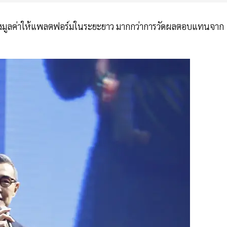
วยสร้างมูลค่าให้แพลตฟอร์มในระยะยาว มากกว่าการวัดผลตอบแทนจาก