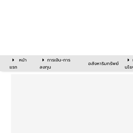
หน้า
การเงิน-การ
อสังหาริมทรัพย์
แรก
ลงทุน
นโย