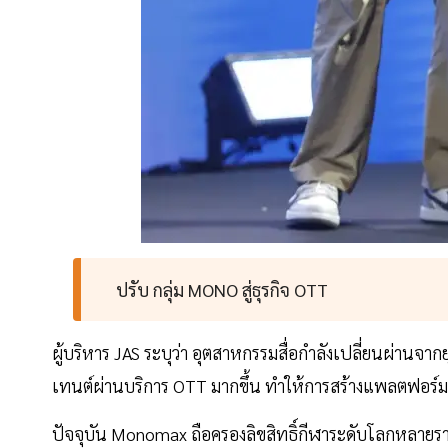
ปรับ กลุ่ม MONO สู่ธุรกิจ OTT
ผู้บริหาร JAS ระบุว่า อุตสาหกรรมสื่อกำลังเปลี่ยนผ่านจ
เทนต์ผ่านบริการ OTT มากขึ้น ทำให้การสร้างแพลตฟอร์
ปัจจุบัน Monomax ถือครองลิขสิทธิ์กีฬาระดับโลกหลายราย