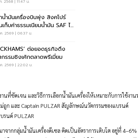
ค. 2568 | 11:47 น.
น้ำมันเครื่องบินพุ่ง สิงคโปร์
่อนเก็บค่าธรรมเนียมน้ำมัน SAF ไป
ิ้นปีนี้
.ค. 2569 | 06:37 น.
CKHAMS’ ต่อยอดธุรกิจดึง
ตกรรมชิงเค้กตลาดพรีเมี่ยม
.ค. 2569 | 22:02 น.
านที่ชัดเจน และวิธีการเลือกน้ำมันเครื่องให้เหมาะกับการใช้งาน
้อไม่ถูก และ Captain PULZAR สัญลักษณ์นวัตกรรมของแบรนด์
้าแบรนด์ PULZAR
ากกลุ่มน้ำมันเครื่องดีเซล คิดเป็นอัตราการเติบโต อยู่ที่ 4–6%