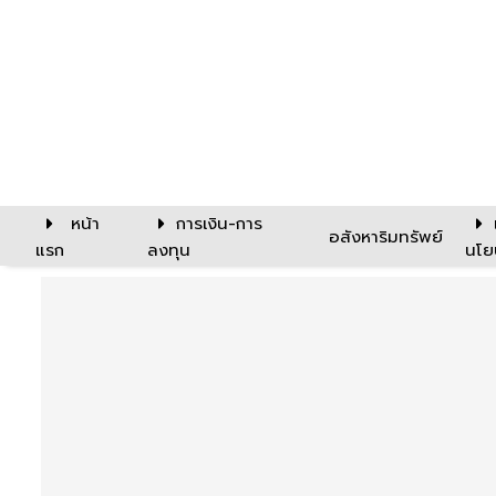
หน้า
การเงิน-การ
อสังหาริมทรัพย์
แรก
ลงทุน
นโย