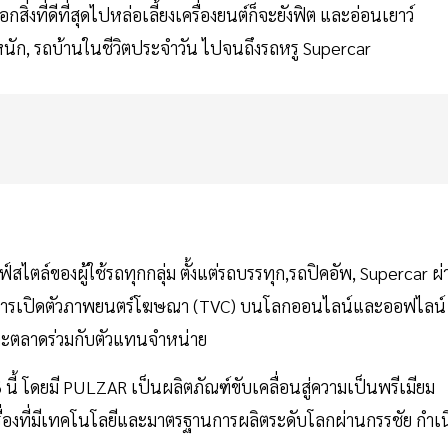
่งที่ดีที่สุดไปหล่อเลี้ยงเครื่องยนต์ก็จะยังฟิต และอ่อนเยาว์
หนัก, รถบ้านในชีวิตประจำวัน ไปจนถึงรถหรู Supercar
ฟ์สไตล์ของผู้ใช้รถทุกกลุ่ม ตั้งแต่รถบรรทุก,รถปิคอัพ, Supercar ผ
้งแต่การเปิดตัวภาพยนตร์โฆษณา (TVC) บนโลกออนไลน์และออฟไลน์
ยและตลาดร่วมกับตัวแทนจำหน่าย
 นี้ โดยมี PULZAR เป็นผลิตภัณฑ์ขับเคลื่อนสู่ความเป็นพรีเมียม
ื่องที่มีเทคโนโลยีและมาตรฐานการผลิตระดับโลกผ่านกรรชัย กำเน