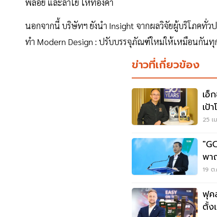
พลอย และลำไย ไหทองคำ
นอกจากนี้ บริษัทฯ ยังนำ Insight จากผลวิจัยผู้บริโภคทั่ว
ทำ Modern Design : ปรับบรรจุภัณฑ์ใหม่ให้เหมือนกันทุกก
ข่าวที่เกี่ยวข้อง
เอ็
เป้
25 เม
"GC
พาณ
บัง
19 ต.
ฟุค
ตั้ง