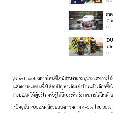
10 ก.
ราคา
เลื
เป็นส
26 มี
‘DU
นวั
29 มี
,New Label: ฉลากใหม่ดีไซน์อ่านง่าย ระบุประเภทการใช้ง
แต่ละประเภท เพื่อให้จบปัญหาเดินเข้าร้านแล้วเลือกซื
PULZAR ให้ผู้บริโภครับรู้ได้ถึงประสิทธิภาพภายใต้สินค
​“ปัจจุบัน PULZAR มีส่วนแบ่งการตลาด 4–5% โดย 80% มาจ