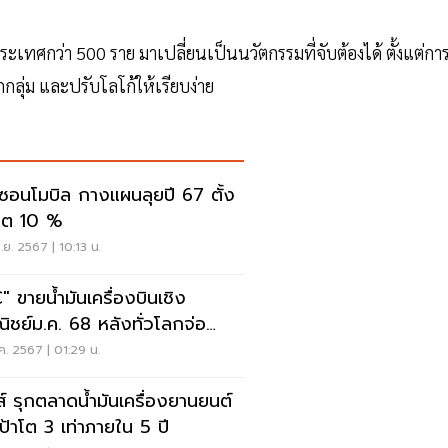
ประเทศกว่า 500 ราย มาเปลี่ยนเป็นนวัตกรรมที่จับต้องได้ ตั้งแต่กา
ลุ่ม และปรับโลโก้ให้เรียบง่าย
กซอนโมบิล กางแผนลุยปี 67 ตั้ง
าโต 10 %
.ย. 2567 | 10:13 น.
" ขายน้ำมันเครื่องบินเชิง
ิชย์ม.ค. 68 หลังทั่วโลกจ่อ
คับใช้ "SAF"
ค. 2567 | 01:29 น.
ส์ รุกตลาดน้ำมันเครื่องยานยนต์
เป้าโต 3 เท่าภายใน 5 ปี