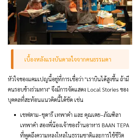
เบื้องหลังแรงบันดาลใจจากคนธรรมดา
หัวใจของแคมเปญนี้อยู่ที่การเชื่อว่า "เราบินได้สูงขึ้น ถ้ามี
คนรอบข้างร่วมทาง" จึงมีการจัดแสดง Local Stories ของ
บุคคลที่สะท้อนแนวคิดนี้ได้ชัด เช่น
เชฟตาม–ชุดารี เทพาคำ และ คุณเตย–ภัณฑิลา
เทพาคำ สองพี่น้องเจ้าของร้านอาหาร BAAN TEPA
ที่พูดถึงความหลงใหลในธรรมชาติและการใช้ชีวิต