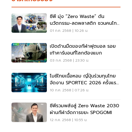
ซีพี มุ่ง “Zero Waste” ดัน
นวัตกรรม-ลดพลาสติก ชวนคนไทย
เก็บขยะ
01 ก.ค. 2568 | 10:26 น.
เปิดด้านมืดของกีฬาฟุตบอล รอย
เท้าคาร์บอนที่โลกต้องแบก
03 ก.ค. 2568 | 23:30 น.
ไมซ์ไทยเนื้อหอม ญี่ปุ่นร่วมทุนไทย
จัดงาน SPORTEC 2026 ครั้งแรก
ในไทย
10 ก.ค. 2568 | 07:26 น.
ซีพีรวมพลังสู่ Zero Waste 2030
ผ่านกีฬาจัดการขยะ SPOGOMI
12 ก.ค. 2568 | 10:55 น.