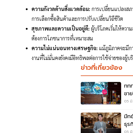
ความกังวลด้านสิ่งแวดล้อม:
การเปลี่ยนแปลงสภาพ
การเลือกซื้อสินค้าและการปรับเปลี่ยนวิถีชีวิต
สุขภาพและความเป็นอยู่ดี:
ผู้บริโภคเริ่มให้ควา
ต้องการโภชนาการที่เหมาะสม
ความไม่แน่นอนทางเศรษฐกิจ:
แม้ภูมิภาคจะมี
งานที่ไม่มั่นคงยังคงมีอิทธิพลต่อการใช้จ่ายของผู้บ
ข่าวที่เกี่ยวข้อง
ททท
ขาย
500
05 มิ
มีท
ธุรก
05 มิ