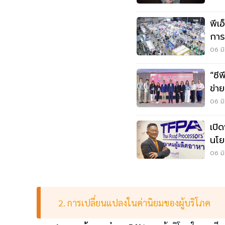
พีเ
การ
06 มิ
“ซี
ข่า
สา
06 มิ
เปิ
นโย
พัฒ
06 มิ
2. การเปลี่ยนแปลงในค่านิยมของผู้บริโภค