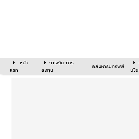
หน้า
การเงิน-การ
อสังหาริมทรัพย์
แรก
ลงทุน
นโย