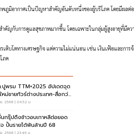
ภูมิอากาศเป็นปัญหาสำคัญอันดับหนึ่งของผู้บริโภค โดยมีผลต่อ
มสำคัญกับการดูแลสุขภาพมากขึ้น โดยเฉพาะในกลุ่มผู้สูงอายุที่มีคว
การเติบโตทางเศรษฐกิจ แต่ความไม่แน่นอน เช่น เงินเฟ้อและการจ้
ริโภค
.ปูพรม TTM+2025 อัปเดตจุด
ใหม่ขายทัวร์ต่างประเทศ-สื่อกว่า
 คนทั่วโลก
.ย. 2568 | 04:52 น.
ชั่นกรุ๊ปดึงข้าวอบเกาหลีต่อยอด
ิจ ปั้นรายได้พันล้านปี 68
.ย. 2568 | 23:49 น.