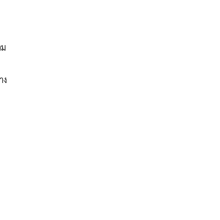
าม
าง