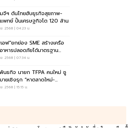
อ็มจีฯ ดันไทยฮับธุรกิจสุขภาพ-
แพทย์ ปั้นเศรษฐกิจโต 120 ล้าน
.ย. 2568 | 04:23 น.
พีเอฟ”ยกย่อง SME สร้างเครือ
ยอาหารปลอดภัยได้มาตรฐาน
กล
.ย. 2568 | 07:34 น.
ดพันธกิจ นายก TFPA คนใหม่ ชู
บายเชิงรุก “หาตลาดใหม่-
นาสินค้าส่งออก”
.ย. 2568 | 15:15 น.