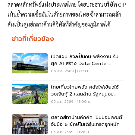
ตลาดหลักทรัพย์แห่งประเทศไทย โดยประธานบริษัท GIP
เน้นย้ำความเชื่อมั่นในศักยภาพของไทย ซึ่งสามารถผลัก
ดันเป็นศูนย์กลางด้านดิจิทัลที่สำคัญของภูมิภาคได้
ข่าวที่เกี่ยวข้อง
เปิดแผน สจล.ปั้นคน-พลังงาน รับ
ยุค AI สร้าง Data Center
Sandbox
06 ส.ค. 2569 | 02:11 น.
ไทยเที่ยวไทยพลัส คลังไฟเขียวใช้
วงเงินกู้ 2 แสนล้าน รัฐหนุนงบ
1,750-2,000 ล้านบาท
05 ส.ค. 2569 | 18:00 น.
ตลาดสีทาบ้านคึกคัก ‘นิปปอนเพนต์’
จับมือ 6 ยักษ์โมเดิร์นเทรดรุกหนัก
05 ส.ค. 2569 | 11:28 น.