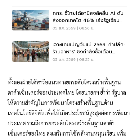
กกร. ชี้ไทยได้อานิสงส์คลื่น AI ดัน
ส่งออกเทคโต 46% เร่งรัฐเชื่อม
ข้อมูล
05 ส.ค. 2569 | 08:56 น.
เจาะแคมเปญวันแม่ 2569 'ค้าปลีก-
ร้านอาหาร' ชิงกำลังซื้อเดือน
สิงหาคม
05 ส.ค. 2569 | 08:25 น.
ทั้งสองฝ่ายได้หารือแนวทางยกระดับโครงสร้างพื้นฐาน
ดาต้าเซ็นเตอร์ของประเทศไทย โดยนายกฯ ย้ำว่า รัฐบาล
ให้ความสำคัญในการพัฒนาโครงสร้างพื้นฐานด้าน
เทคโนโลยีดิจิทัลเพื่อให้เกิดประโยชน์สูงสุดต่อการพัฒนา
ประเทศ รวมถึงการยกระดับโครงสร้างพื้นฐานดาต้า
เซ็นเตอร์ของไทย ส่งเสริมการใช้พลังงานหมุนเวียน เพิ่ม