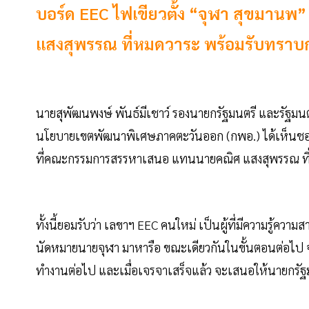
บอร์ด EEC ไฟเขียวตั้ง “จุฬา สุขมานพ
แสงสุพรรณ ที่หมดวาระ พร้อมรับทราบกา
นายสุพัฒนพงษ์ พันธ์มีเชาว์ รองนายกรัฐมนตรี และรัฐมน
นโยบายเขตพัฒนาพิเศษภาคตะวันออก (กพอ.) ได้เห็นช
ที่คณะกรรมการสรรหาเสนอ แทนนายคณิศ แสงสุพรรณ ที่ห
ทั้งนี้ยอมรับว่า เลขาฯ EEC คนใหม่ เป็นผู้ที่มีความรู้ความ
นัดหมายนายจุฬา มาหารือ ขณะเดียวกันในขั้นตอนต่อไป
ทำงานต่อไป และเมื่อเจรจาเสร็จแล้ว จะเสนอให้นายกรั