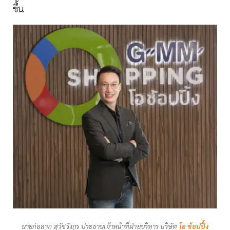
ขึ้น
นายก่อลาภ สุวัชรังกูร ประธานเจ้าหน้าที่ฝ่ายบริหาร บริษัท
โอ ช้อปปิ้ง