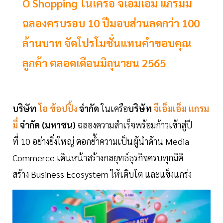
O Shopping ในเครือ จีเอ็มเอ็ม แกรมมี่
ฉลองครบรอบ 10 ปีมอบส่วนลดกว่า 100
ล้านบาท จัดโปรโมชั่นแทนคำขอบคุณ
ลูกค้า ตลอดเดือนมิถุนายน 2565
บริษัท
โอ ช้อปปิ้ง
จำกัด
ในเครือ
บริษัท
จีเอ็มเอ็ม แกรม
มี่
จำกัด (มหาชน)
ฉลองความสำเร็จพร้อมก้าวเข้าสู่ปี
ที่ 10 อย่างยิ่งใหญ่ ตอกย้ำความเป็นผู้นำด้าน Media
Commerce เดินหน้าสร้างกลยุทธ์ธุรกิจครบทุกมิติ
สร้าง Business Ecosystem ให้เติบโต และแข็งแกร่ง