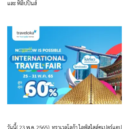
และ ฟิลิปปินส์
วันนี้( 23 พ.ค. 2565) ทราเวลโลก้า ไลฟ์สไตล์ซูเปอร์แอป