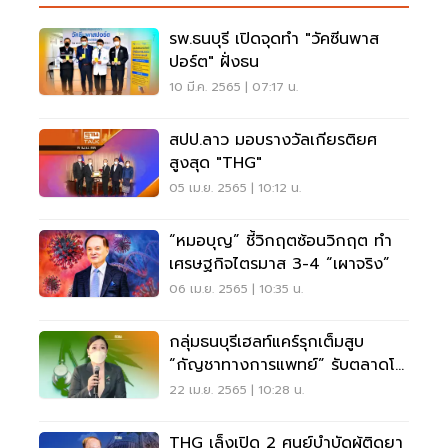
รพ.ธนบุรี เปิดจุดทำ "วัคซีนพาส
ปอร์ต" ฝั่งธน
10 มี.ค. 2565 | 07:17 น.
สปป.ลาว มอบรางวัลเกียรติยศ
สูงสุด "THG"
05 เม.ย. 2565 | 10:12 น.
“หมอบุญ” ชี้วิกฤตซ้อนวิกฤต ทำ
เศรษฐกิจไตรมาส 3-4 “เผาจริง”
06 เม.ย. 2565 | 10:35 น.
กลุ่มธนบุรีเฮลท์แคร์รุกเต็มสูบ
“กัญชาทางการแพทย์” รับตลาดโต
4 หมื่นล้าน
22 เม.ย. 2565 | 10:28 น.
THG เล็งเปิด 2 ศูนย์บําบัดผู้ติดยา