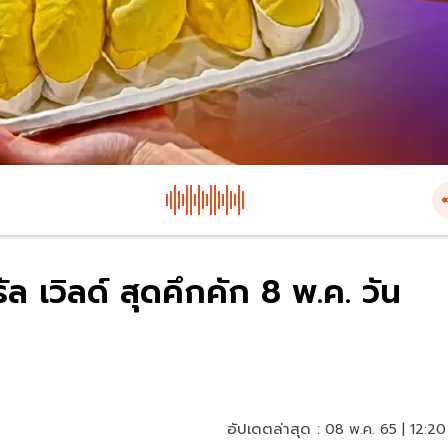
รัล เวิลด์ สุดคึกคัก 8 พ.ค. วัน
อัปเดตล่าสุด :
08 พ.ค. 65 | 12:20