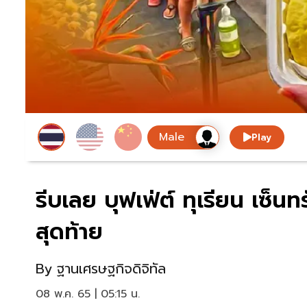
Play
รีบเลย บุฟเฟ่ต์ ทุเรียน เซ็นท
สุดท้าย
By
ฐานเศรษฐกิจดิจิทัล
08 พ.ค. 65 | 05:15 น.