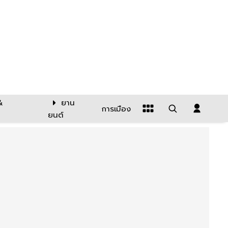
&
ยาน
การเมือง
ยนต์