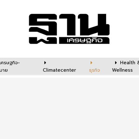
เศรษฐกิจ-
Health 
บาย
Climatecenter
ธุรกิจ
Wellness