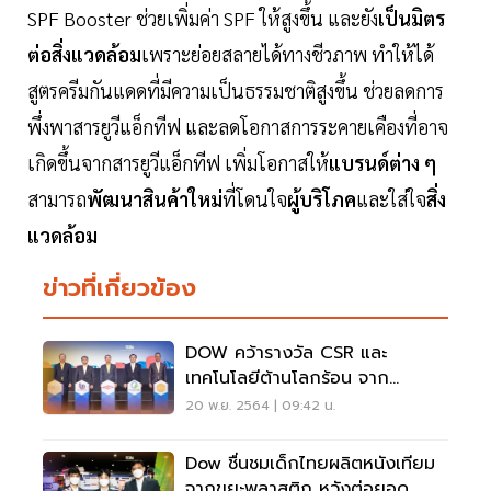
SPF Booster ช่วยเพิ่มค่า SPF ให้สูงขึ้น และยัง
เป็นมิตร
ต่อสิ่งแวดล้อม
เพราะย่อยสลายได้ทางชีวภาพ ทำให้ได้
สูตรครีมกันแดดที่มีความเป็นธรรมชาติสูงขึ้น ช่วยลดการ
พึ่งพาสารยูวีแอ็กทีฟ และลดโอกาสการระคายเคืองที่อาจ
เกิดขึ้นจากสารยูวีแอ็กทีฟ เพิ่มโอกาสให้
แบรนด์ต่าง ๆ
สามารถ
พัฒนาสินค้าใหม่
ที่โดนใจ
ผู้บริโภค
และใส่ใจ
สิ่ง
แวดล้อม
ข่าวที่เกี่ยวข้อง
DOW คว้ารางวัล CSR และ
เทคโนโลยีต้านโลกร้อน จาก
หอการค้าอเมริกัน
20 พ.ย. 2564 | 09:42 น.
Dow ชื่นชมเด็กไทยผลิตหนังเทียม
จากขยะพลาสติก หวังต่อยอด