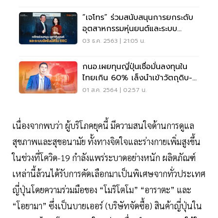
“เจโทร” ร่วมสนับสนุนการยกระดับ
อุตสาหกรรมหุ่นยนต์และระบบ
อัตโนมัติในอีอีซี
03 ธ.ค. 2563 | 21:05 น.
กนอ.เผยทุนญี่ปุ่นเชื่อมั่นลงทุนใน
ไทยเกิน 60% เล็งนำเข้าวัตถุดิบ-
ชิ้นส่วน
01 ส.ค. 2564 | 02:57 น.
เนื่องจากพบว่า ผู้บริโภคยุคนี้ มีความสนใจด้านการดูแล
สุขภาพและสุขอนามัย ทั้งทางจิตใจและร่างกายเพิ่มสูงขึ้น
ในช่วงที่โควิด-19 กำลังแพร่ระบาดอย่างหนัก ผลิตภัณฑ์
เหล่านี้ล้วนได้รับการคัดเลือกมาเป็นพิเศษจากทั่วประเทศ
ญี่ปุ่นโดยความร่วมมือของ “โมริโตโม” “อาราตะ” และ
“โอยามา” ซึ่งเป็นบายเออร์ (บริษัทจัดซื้อ) สินค้าญี่ปุ่นใน