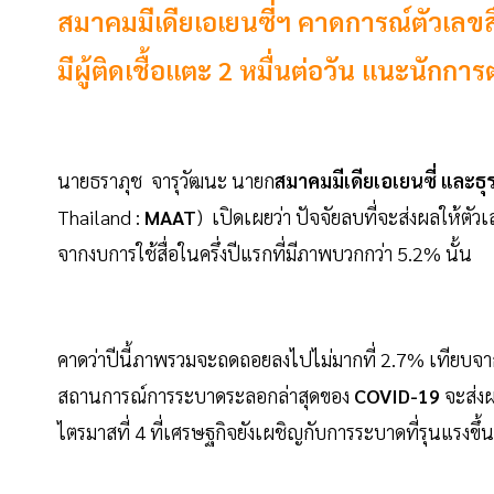
สมาคมมีเดียเอเยนซี่ฯ คาดการณ์ตัวเลขส
มีผู้ติดเชื้อแตะ 2 หมื่นต่อวัน แนะนัก
นายธราภุช จารุวัฒนะ นายก
สมาคมมีเดียเอเยนซี่ และธ
Thailand :
MAAT
) เปิดเผยว่า ปัจจัยลบที่จะส่งผลให้
จากงบการใช้สื่อในครึ่งปีแรกที่มีภาพบวกกว่า 5.2% นั้น
คาดว่าปีนี้ภาพรวมจะถดถอยลงไปไม่มากที่ 2.7% เทียบจากปีท
สถานการณ์การระบาดระลอกล่าสุดของ
COVID-19
จะส่งผ
ไตรมาสที่ 4 ที่เศรษฐกิจยังเผชิญกับการระบาดที่รุนแรงขึ้