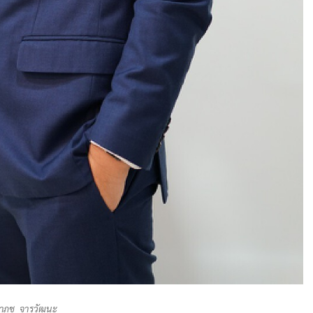
าภุช จารุวัฒนะ