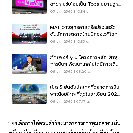
สาขา ปรับโฉมเป็น Tops ขยายฐาน
ลูกค้าเพิ่ม 9 แสนราย
07 ส.ค. 2569 | 10:34 น.
MAT วางยุทธศาสตร์สปริงบอร์ด
ดันนักการตลาดไทยปักธงเวทีโลก
06 ส.ค. 2569 | 10:35 น.
ภัทรพงศ์ ชู 6 โครงการหลัก วิทยุ
การบินฯ พัฒนาเทคโนโลยีการเดิน
อากาศ การบินยุคใหม่
06 ส.ค. 2569 | 08:20 น.
เปิด 5 อันดับประเทศที่ตลาดการบิน
พาณิชย์ใหญ่ที่สุดในอาเซียน 2026
เวียดนามแซงไทยแล้ว
06 ส.ค. 2569 | 07:17 น.
1.ย
กเลิกการไต่สวนคำร้องมาตรการการทุ่มตลาดแผ่น
เหล็กเคลือบดีบุก และแผ่นเหล็กเคลือบโครเมียม โดย