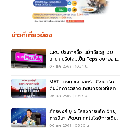
ข่าวที่เกี่ยวข้อง
CRC ประกาศซื้อ 'แม็กซ์แวลู' 30
สาขา ปรับโฉมเป็น Tops ขยายฐาน
ลูกค้าเพิ่ม 9 แสนราย
07 ส.ค. 2569 | 10:34 น.
MAT วางยุทธศาสตร์สปริงบอร์ด
ดันนักการตลาดไทยปักธงเวทีโลก
06 ส.ค. 2569 | 10:35 น.
ภัทรพงศ์ ชู 6 โครงการหลัก วิทยุ
การบินฯ พัฒนาเทคโนโลยีการเดิน
อากาศ การบินยุคใหม่
06 ส.ค. 2569 | 08:20 น.