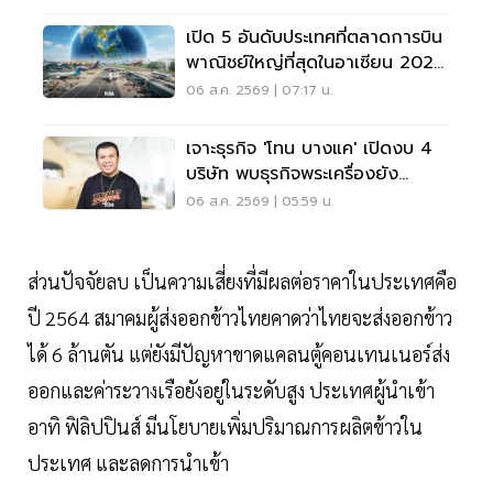
เปิด 5 อันดับประเทศที่ตลาดการบิน
พาณิชย์ใหญ่ที่สุดในอาเซียน 2026
เวียดนามแซงไทยแล้ว
06 ส.ค. 2569 | 07:17 น.
เจาะธุรกิจ 'โทน บางแค' เปิดงบ 4
บริษัท พบธุรกิจพระเครื่องยัง
ขาดทุน
06 ส.ค. 2569 | 05:59 น.
ส่วนปัจจัยลบ เป็นความเสี่ยงที่มีผลต่อราคาในประเทศคือ
ปี 2564 สมาคมผู้ส่งออกข้าวไทยคาดว่าไทยจะส่งออกข้าว
ได้ 6 ล้านตัน แต่ยังมีปัญหาขาดแคลนตู้คอนเทนเนอร์ส่ง
ออกและค่าระวางเรือยังอยู่ในระดับสูง ประเทศผู้นำเข้า
อาทิ ฟิลิปปินส์ มีนโยบายเพิ่มปริมาณการผลิตข้าวใน
ประเทศ และลดการนำเข้า