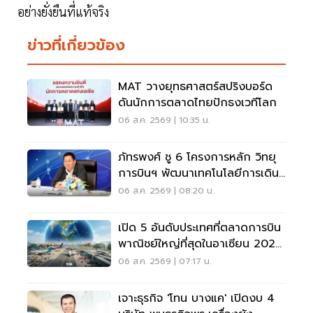
อย่างยั่งยืนที่แท้จริง
ข่าวที่เกี่ยวข้อง
MAT วางยุทธศาสตร์สปริงบอร์ด
ดันนักการตลาดไทยปักธงเวทีโลก
06 ส.ค. 2569 | 10:35 น.
ภัทรพงศ์ ชู 6 โครงการหลัก วิทยุ
การบินฯ พัฒนาเทคโนโลยีการเดิน
อากาศ การบินยุคใหม่
06 ส.ค. 2569 | 08:20 น.
เปิด 5 อันดับประเทศที่ตลาดการบิน
พาณิชย์ใหญ่ที่สุดในอาเซียน 2026
เวียดนามแซงไทยแล้ว
06 ส.ค. 2569 | 07:17 น.
เจาะธุรกิจ 'โทน บางแค' เปิดงบ 4