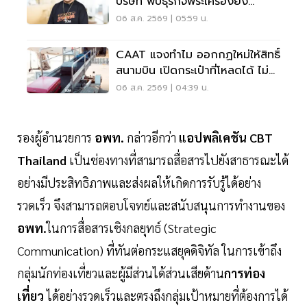
บริษัท พบธุรกิจพระเครื่องยัง
ขาดทุน
06 ส.ค. 2569 | 05:59 น.
CAAT แจงทำไม ออกกฏใหม่ให้สิทธิ์
สนามบิน เปิดกระเป๋าที่โหลดได้ ไม่
ต้องเรียกเจ้าของ
06 ส.ค. 2569 | 04:39 น.
รองผู้อำนวยการ
อพท.
กล่าวอีกว่า
แอปพลิเคชัน CBT
Thailand
เป็นช่องทางที่สามารถสื่อสารไปยังสาธารณะได้
อย่างมีประสิทธิภาพและส่งผลให้เกิดการรับรู้ได้อย่าง
รวดเร็ว จึงสามารถตอบโจทย์และสนับสนุนการทำงานของ
อพท.
ในการสื่อสารเชิงกลยุทธ์ (Strategic
Communication) ที่ทันต่อกระแสยุคดิจิทัล ในการเข้าถึง
กลุ่มนักท่องเที่ยวและผู้มีส่วนได้ส่วนเสียด้าน
การท่อง
เที่ยว
ได้อย่างรวดเร็วและตรงถึงกลุ่มเป้าหมายที่ต้องการได้