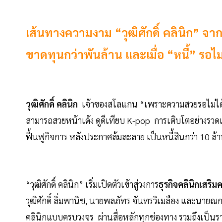
เส้นทางความงาม “วุฒิศักดิ์ คลินิก” จากด
ขาดทุนกว่าพันล้าน และเมื่อ “หนี้” รอไม
วุฒิศักดิ์ คลินิก
เจ้าของสโลแกน “เพราะความสวยรอไม่ได้” 
สามารถสวยหน้าเด้ง ดูดีเทียบ K-pop การเติบโตอย่างรวดเร
ฟื้นฟูกิจการ หลังประกาศล้มละลาย เป็นหนี้สินกว่า 10 ล
“วุฒิศักดิ์ คลินิก” เริ่มเปิดตัวเข้าสู่วงการ
ธุรกิจคลินิกเสร
วุฒิศักดิ์ ลิ่มพานิช, นายพลภัทร จันทรวิเมลือง และนาย
คลินิกแบบครบวงจร ผ่านสื่อหลักทุกช่องทาง รวมถึงเป็น