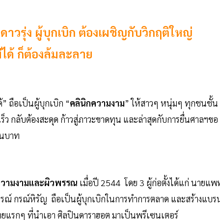
าวรุ่ง ผู้บุกเบิก ต้องเผชิญกับวิกฤติใหญ่
่ได้ ก็ต้องล้มละลาย
ถือเป็นผู้บุกเบิก “
คลินิกความงาม
” ให้สาวๆ หนุ่มๆ ทุกชนชั้น
็ว กลับต้องสะดุด ก้าวสู่ภาวะขาดทุน และล่าสุดกับการยื่นศาลฯขอ
้านบาท
ิมความงามและผิวพรรณ
เมื่อปี 2544 โดย 3 ผู้ก่อตั้งได้แก่ นายแพ
ณกรณ์ กรณ์หิรัญ ถือเป็นผู้บุกเบิกในการทำการตลาด และสร้างแบรน
รายแรกๆ ที่นำเอา ศิลปินดาราฮอต มาเป็นพรีเซนเตอร์