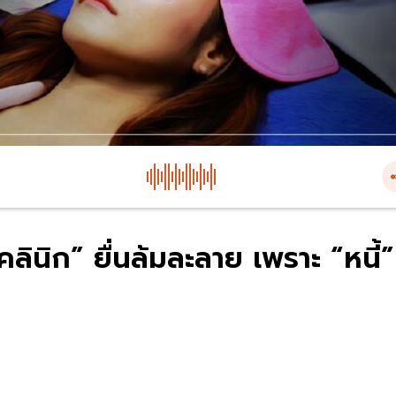
ลินิก” ยื่นล้มละลาย เพราะ “หนี้”