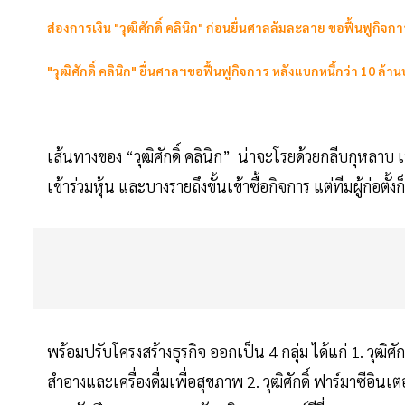
ส่องการเงิน "วุฒิศักดิ์ คลินิก" ก่อนยื่นศาลล้มละลาย ขอฟื้นฟูกิจกา
"วุฒิศักดิ์ คลินิก" ยื่นศาลฯขอฟื้นฟูกิจการ หลังแบกหนี้กว่า 10 ล้า
เส้นทางของ “วุฒิศักดิ์ คลินิก” น่าจะโรยด้วยกลีบกุหลา
เข้าร่วมหุ้น และบางรายถึงขั้นเข้าซื้อกิจการ แต่ทีมผู้ก่อต
พร้อมปรับโครงสร้างธุรกิจ ออกเป็น 4 กลุ่ม ได้แก่ 1. วุฒิ
สำอางและเครื่องดื่มเพื่อสุขภาพ 2. วุฒิศักดิ์ ฟาร์มาซีอิ