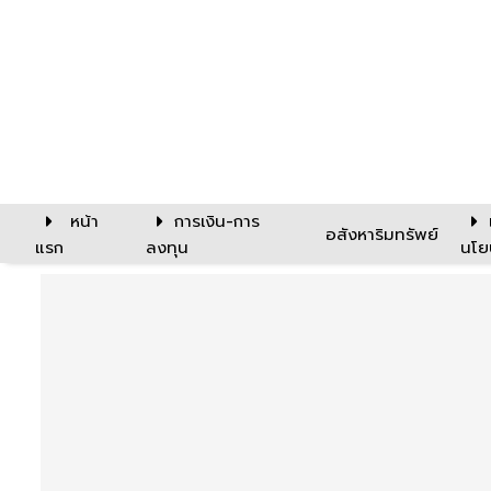
หน้า
การเงิน-การ
อสังหาริมทรัพย์
แรก
ลงทุน
นโย