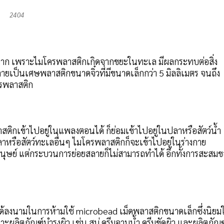
2404
มาก เพราะไมโครพลาสติกเกิดจากขยะในทะเล มีผลกระทบต่อสิ่ง
เป็นเศษพลาสติกขนาดจิ๋วที่มีขนาดเล็กกว่า 5 มิลลิเมตร จนถึง
ครพลาสติก
ลาสติกเข้าไปอยู่ในแพลงตอนได้ ก็ย่อมเข้าไปอยู่ในปลาหรือสัตว์น้ำ
าหรือสัตว์ทะเลอื่นๆ ไมโครพลาสติกก็จะเข้าไปอยู่ในร่างกาย
งมนุษย์ แต่กระบวนการย่อยสลายก็ไม่สามารถทำได้ อีกทั้งการสะสม
ได้ลงนามในการห้ามใช้ microbead เม็ดพลาสติกขนาดเล็กซึ่งนิยมใ
ิตภัณฑ์บำรุงผิว เช่น สบู่ ครีมอาบน้ำ ครีมขัดผิว และผลิตภัณฑ