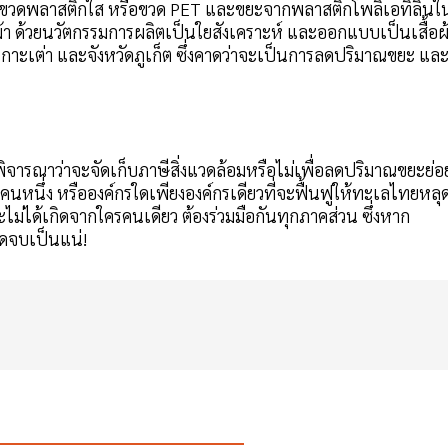
็บขยะขวดพลาสติกใส หรือขวด PET และขยะจากพลาสติกโพลิเอทิลินใ
้า ด้วยนวัตกรรมการผลิตเป็นใยสังเคราะห์ และออกแบบเป็นเสื้อผ
็ด เกาะเต่า และจังหวัดภูเก็ต ซึ่งคาดว่าจะเป็นการลดปริมาณขยะ แล
พิจารณาว่าจะจัดเก็บภาษีสิ่งแวดล้อมหรือไม่เพื่อลดปริมาณขยะย่อ
คนหนึ่ง หรือองค์กรใดเพียงองค์กรเดียวที่จะฟื้นฟูให้ทะเลไทยหลุ
่ได้เกิดจากใครคนเดียว ต้องร่วมมือกันทุกภาคส่วน ซึ่งหาก
ุดจบเป็นแน่!