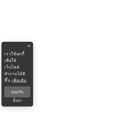
×
เราใช้คุกกี้
เพื่อให้
เว็บไซต์
ทำงานได้ดี
ขึ้น
เพิ่มเติม
ยอมรับ
ตั้งค่า