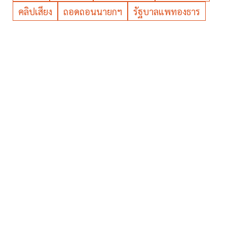
คลิปเสียง
ถอดถอนนายกฯ
รัฐบาลแพทองธาร