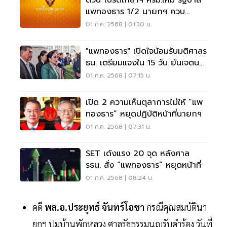
ด่วน โปรดเกล้าฯ ครม.ใหม่ รัฐบาล
แพทองธาร 1/2 นายกฯ ควบ
รมว.วัฒนธรรม
01 ก.ค. 2568 | 01:30 น.
"แพทองธาร" เปิดใจน้อมรับมติศาลร
ธน. เตรียมแจงใน 15 วัน ยันเจตนา
ทำเพื่อชาติ
01 ก.ค. 2568 | 07:15 น.
เปิด 2 ความเห็นตุลาการไม่ให้ “แพ
ทองธาร” หยุดปฏิบัติหน้าที่นายกฯ
01 ก.ค. 2568 | 07:31 น.
SET เด้งแรง 20 จุด หลังศาล
รธน. สั่ง “แพทองธาร” หยุดหน้าที่
01 ก.ค. 2568 | 08:24 น.
คดี
พล.อ.ประยุทธ์ จันทร์โอชา
กรณีคุณสมบัตินา
ยกฯ ปมบ้านพักหลวง ศาลรัฐธรรมนูญรับคำร้อง วันที่