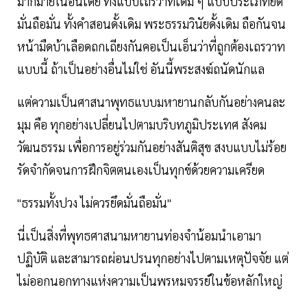
มากมายในอินเดีย​ ทั้งแบบเถรวาทเดิม ๆ แบบประเภทยึด
มั่นถือมั่น ทั้งคำสอนดั้งเดิม พระธรรมวินัยดั้งเดิม ถือกันจน
หน้ามืดบ้าเลือดถกเถียงกันคอเป็นเอ็นว่าที่ถูกต้องเถรวาท​
แบบนี้ ถ้าเป็นอย่างอื่นไม่ใช่​ อันนี้พระสงฆ์ถนัดนักแล
แต่ความเป็นศาสนาพุทธแบบมหายานกลับกันอย่างคนละ
มุม​ คือ​ ทุกอย่างเปลี่ยนไปตามบริบทภูมิประเทศ​ สังคม​
วัฒนธรรม เพื่อการอยู่ร่วมกันอย่างสันติสุข​ สงบแบบไม่ร้อย
รัด​จำกัดจนการฝึกจิตตนเองเป็นทุกข์ด้วยความเครียด
"ธรรมทั้งปวง​ ไม่ควรยึดมั่นถือมั่น"
นี่เป็นสิ่งที่พุทธศาสนามหายานท่องจำน้อมนำเอามา
ปฏิบัติ​ และสามารถผ่อนปรนทุกอย่างไปตามเหตุปัจจัย​ แต่
ไม่ออกนอกทางแห่งความเป็นพรหมจรรย์ในข้อหลักใหญ่​