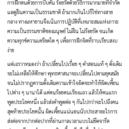
การฝึกตนด้วยการบีบคั้น ​ร้อยรัดด้วยวิธีการมากมายที่จำกัด​
แลดูฝืนความเป็นธรรมชาติ ถ้ามากเกินไปก็ใช่ทางสาย
กลาง​ ทางมหายานจึงเน้นการปฏิบัติที่เหมาะสมแห่งภาวะ
ความเป็นธรรมชาติของมนุษย์​ ไม่ฝืน​ ไม่ร้อยรัด​ จนเกิด
ความทุกข์ความเครียดใด ๆ​ เพื่อการฝึกจิตที่ราบเรียบสงบ
ง่าย​
แต่เถรวาทมองว่า​ ถ้าเปลี่ยนไปเรื่อย ๆ​ คำสอนแท้ ๆ ดั่งเดิม
จะไม่เหลือให้ศึกษา พุทธศาสนาจะเปลี่ยนไปตามยุคสมัย​
จนไม่ปรากฏความดั้งเดิมความเข้าใจผิด​จะทำให้ผิดเพี้ยน
ไปต่าง ๆ นานาได้ แค่คนร้อยคนเรียงแถว​ แล้วให้คนแรก
พูดประโยคหนึ่ง​ แล้วส่งคำพูดต่อ ๆ กันไปกว่าจะไปถึงคน
สุดท้ายประโยคนั้น​ ผิดเพี้ยนแน่นอน​นับประสาอะไรการ
ส่งต่อจากปากต่อปากที่ผ่านกาลเวลาแบบไม่ยึดจารีต