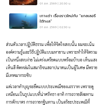
01 ส.ค. 2569 | 20:30 น.
เกาะเต่า เรื่องราวใหม่กับ “แกลเลอรี
ใต้ทะเล”
01 ส.ค. 2569 | 02:30 น.
ส่วนตัวเวลาปฏิบัติธรรม​ เพื่อให้จิตใจสงบนั้น ผมจะเน้น
องค์ความรู้และวิธีปฏิบัติแบบมหายาน เพราะทำให้จิตรวม
เป็นหนึ่งสงบง่าย​ ไม่เคร่งเครียดแบบพร้อมบ้าบอ​ เห็นแสง
เห็นสี​ ติดหล่มในสมาธิจนสถาปนาตนเป็นผู้วิเศษ มีพราย
มีเทพมากระซิบ​
แต่เวลาทำบุญจะยึดแบบประเพณีของเถรวาท​ เพราะดู
เหมือนเป็นรูปแบบที่น่าศรัทธา​ อาทิ​ การถวายสังฆทาน
การตักบาตร การถวายกฐินทาน เป็นอริยะประเพณีที่