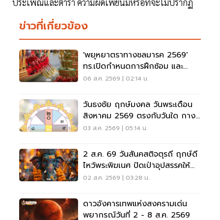
ประเพณีและตำรา​ ความผิดเพี้ยนมีหรือที่จะไม่ปรากฏ​
ข่าวที่เกี่ยวข้อง
'พยุหยาตราทางชลมารค 2569'
ทร.เปิดกำหนดการฝึกซ้อม และ
วันพระราชพิธี จุดชมขบวน
06 ส.ค. 2569 | 02:14 น.
วันธงชัย ฤกษ์มงคล วันพระเดือน
สิงหาคม 2569 ตรงกับวันใด กาง
ปฏิทินเช็กที่นี่
03 ส.ค. 2569 | 05:14 น.
2 ส.ค. 69 วันสันคสติจตุรถี ฤกษ์ดี
ไหว้พระพิฆเนศ ปัดเป่าอุปสรรคให้
ชีวิตปัง
02 ส.ค. 2569 | 03:28 น.
ดาวอังคารเทพแห่งสงครามเด่น
พยากรณ์วันที่ 2 - 8 ส.ค. 2569