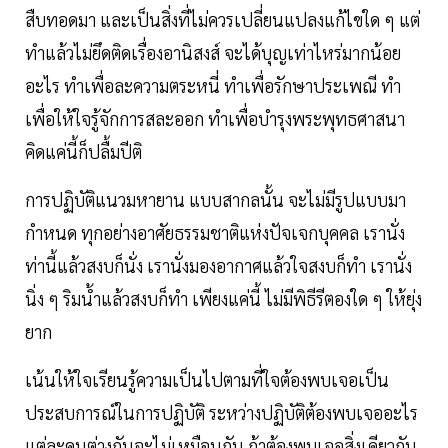
สืบทอดมา​ และ​เป็นสิ่งที่ไม่ควรเปลี่ยนแปลงแก้ไขใด ๆ​ แต่
ทำแล้วไม่ยึดติดเรื่องอานิสงส์​ จะได้บุญเท่าไหร่มากน้อย
อะไร ทำเพื่อละความตระหนี่​ ทำเพื่อรักษาประเพณี​ ทำ
เพื่อให้ใจรู้จักการสละออก ทำเพื่อบำรุงพระพุทธศาสนา
คิดแค่นี้ก็ปลื้มปีติ​
การปฏิบัติแนวมหายาน​ แบบสากลนั้น​ จะไม่มีรูปแบบมา
กำหนด​ ทุกอย่างอาศัยธรรมชาติแห่งปัจเจกบุคคล เรานั่ง
ท่านี้แล้วสงบก็นั่ง​ เรานั่งมองอากาศแล้วใจสงบก็ทำ เรานั่ง
นิ่ง ๆ ริมน้ำแล้วสงบก็ทำ​ เพียงแค่นี้​ ไม่มีพิธีรีตองใด ๆ ให้ยุ่ง
ยาก​
เน้นให้ใจเรียนรู้ความเป็นไปตามที่ใจต้องพบเจอเป็น
ประสบการณ์ในการปฏิบัติ​ ระหว่างปฏิบัติต้องพบเจออะไร
แต่ละคนต่างกันจะไม่เหมือนกัน​ ถ้าต้องพบเจอสิ่งเดียวกัน