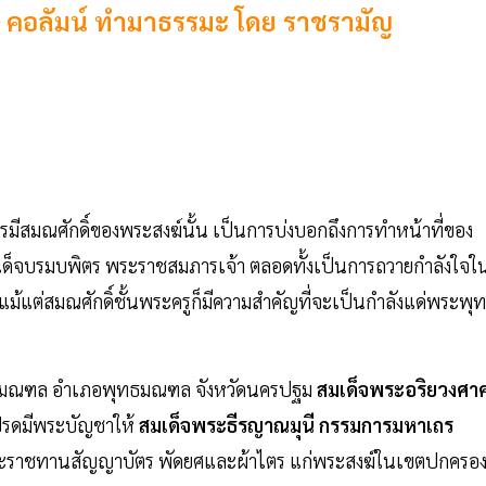
ิกษุ คอลัมน์ ทำมาธรรมะ โดย ราชรามัญ
รมีสมณศักดิ์ของพระสงฆ์นั้น เป็นการบ่งบอกถึงการทำหน้าที่ของ
ด็จบรมบพิตร​ พระราชสมภารเจ้า​ ตลอดทั้งเป็นการถวายกำลังใจใ
 แม้แต่สมณศักดิ์ชั้นพระครูก็มีความสำคัญที่จะเป็นกำลังแด่พระพุ
 พุทธมณฑล อำเภอพุทธมณฑล จังหวัดนครปฐม
สมเด็จพระอริยวงศา
รดมีพระบัญชาให้
สมเด็จพระธีรญาณมุนี กรรมการมหาเถร
พระราชทานสัญญาบัตร พัดยศและผ้าไตร แก่พระสงฆ์ในเขตปกครอ