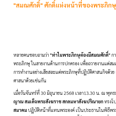
"สมณศักดิ์​" ศักดิ์แห่งหน้าที่ของพระภ
หลายคนชอบถามว่า
​"ทำไม​พระภิกษุต้องมีสมณศักดิ์"
กา
พระภิกษุ ในสายงานด้านการปกครอง เพื่อถวายงานแด่สมเ
การทำงานอย่างเสียสละแด่พระภิกษุ​ที่ปฏิบัติศาสนกิจด้วย​
ศาสนาด้วย​เช่นกัน​
เมื่อวันจันทร์ที่ 30 มิถุนายน 2568 เวลา13.30 น. ณ
ญาณ สมเด็จพระสังฆราช สกลมหาสังฆปริณายก
ทรงโป
สมาคม
ปฏิบัติหน้าที่แทนพระองค์ เป็นประธานในพิธี