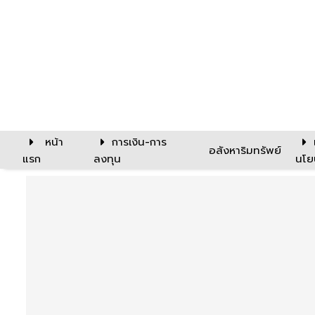
หน้า
การเงิน-การ
อสังหาริมทรัพย์
แรก
ลงทุน
นโย