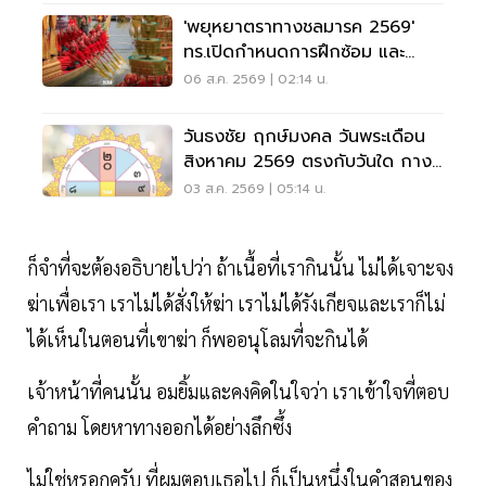
'พยุหยาตราทางชลมารค 2569'
ทร.เปิดกำหนดการฝึกซ้อม และ
วันพระราชพิธี จุดชมขบวน
06 ส.ค. 2569 | 02:14 น.
วันธงชัย ฤกษ์มงคล วันพระเดือน
สิงหาคม 2569 ตรงกับวันใด กาง
ปฏิทินเช็กที่นี่
03 ส.ค. 2569 | 05:14 น.
ก็จำที่จะต้องอธิบายไปว่า ถ้าเนื้อที่เรากินนั้น ไม่ได้เจาะจง
ฆ่าเพื่อเรา เราไม่ได้สั่งให้ฆ่า เราไม่ได้รังเกียจและเราก็ไม่
ได้เห็นในตอนที่เขาฆ่า ก็พออนุโลมที่จะกินได้
เจ้าหน้าที่คนนั้น อมยิ้มและคงคิดในใจว่า เราเข้าใจที่ตอบ
คำถาม โดยหาทางออกได้อย่างลึกซึ้ง
ไม่ใช่หรอกครับ ที่ผมตอบเธอไป ก็เป็นหนึ่งในคำสอนของ