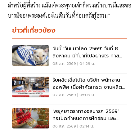
สำหรับผู้ที่สร้าง แม้แต่พระพุทธเจ้าก็ทรงสร้างบารมีและขอ
บารมีของพระองค์เองในคืนวันที่ก่อนตรัสรู้ธรรม”
ข่าวที่เกี่ยวข้อง
วันนี้ 'วันแมวโลก 2569' วันที่ 8
สิงหาคม มีที่มาที่ไปอย่างไร ทาส
แมวต้องรู้
08 ส.ค. 2569 | 04:29 น.
รับผลิตเสื้อโปโล บริษัท พนักงาน
ออฟฟิศ เนื้อผ้าคัดเกรด งานผลิต
ได้มาตรฐาน
07 ส.ค. 2569 | 05:09 น.
'พยุหยาตราทางชลมารค 2569'
ทร.เปิดกำหนดการฝึกซ้อม และ
วันพระราชพิธี จุดชมขบวน
06 ส.ค. 2569 | 02:14 น.