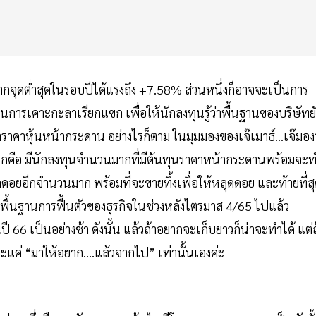
ากจุดต่ำสุดในรอบปีได้แรงถึง +7.58% ส่วนหนึ่งก็อาจจะเป็นการ
ก็เป็นการเคาะกะลาเรียกแขก เพื่อให้นักลงทุนรู้ว่าพื้นฐานของบริษัทย
ราคาหุ้นหน้ากระดาน อย่างไรก็ตาม ในมุมมองของเจ๊เมาธ์...เจ๊มองว
รกคือ มีนักลงทุนจำนวนมากที่มีต้นทุนราคาหน้ากระดานพร้อมจะ
่ติดดอยอีกจำนวนมาก พร้อมที่จะขายทิ้งเพื่อให้หลุดดอย และท้ายที่ส
่บนพื้นฐานการฟื้นตัวของธุรกิจในช่วงหลังไตรมาส 4/65 ไปแล้ว
 66 เป็นอย่างช้า ดังนั้น แล้วถ้าอยากจะเก็บยาวก็น่าจะทำได้ แต่ถ
จะแค่ “มาให้อยาก....แล้วจากไป” เท่านั้นเองค่ะ