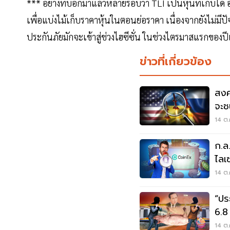
*** อย่างที่บอกมาแล้วหลายรอบว่า TLI เป็นหุ้นที่เก็บได้
เพื่อแบ่งไม้เก็บราคาหุ้นในตอนย่อราคา เนื่องจากยังไม่มีป
ประกันภัยมักจะเข้าสู่ช่วงไฮซีซั่น ในช่วงไตรมาสแรกของปี
ข่าวที่เกี่ยวข้อง
สงค
จะชน
14 ต.
ก.ล
ไลเ
ระว
14 ต.
“ปร
6.8 
14 ต.