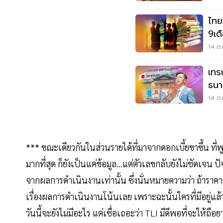
ไทย
9เด
14 ต.
เทร
ธนาค
ดอก
14 ต.
*** ขณะเดียวกันในส่วนรายได้ที่มาจากดอกเบี้ยขาขึ้น ที่พู
มากที่สุด ก็ยังเป็นแค่ข้อมูล...แต่ตัวเลขกลับยังไม่ชัดเจน ปัจ
จากผลการดำเนินงานเท่านั้น ซึ่งนั่นหมายความว่า ถ้าราค
เรื่องผลการดำเนินงานโน้นเลย เพราะฉะนั้นใครที่มีอยู่แล้วก็ไ
วันนี้จะยังไม่มีอะไร แต่เชื่อเถอะว่า TLI มีดีพอที่จะให้ถือย