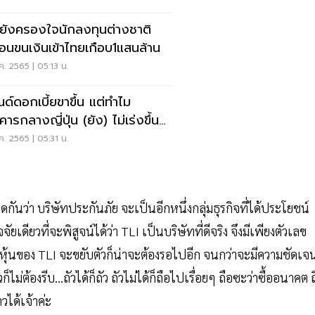
ยังครองใจนักลงทุนต่างชาติ
ือนขนเงินเข้าไทยเกือบ1แสนล้าน
ค. 2565 | 05:13 น.
นด์ดอกเบี้ยขาขึ้น แต่ทำไม
ารกลางญี่ปุ่น (ยัง) ไม่เร่งขึ้น
เบี้ย
ค. 2565 | 05:31 น.
ดกันว่า บริษัทประกันภัย จะเป็นอีกหนึ่งกลุ่มธุรกิจที่ได้ประโยชน์
จัยเดียวที่จะพิสูจน์ได้ว่า TLI เป็นบริษัทที่ดีจริง จึงมีเพียงตัวเลข
าหุ้นของ TLI จะขยับตัวก็น่าจะต้องรอไปอีก จนกว่าจะมีความชัดเจ
ม่ต้องรีบ...ถัวได้ก็ถัว ถัวไม่ได้ก็ถือไปเรื่อยๆ ถือซะว่าซื้ออนาคต ถ
าวได้เจ้าค่ะ