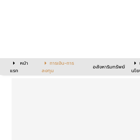
หน้า
การเงิน-การ
อสังหาริมทรัพย์
แรก
ลงทุน
นโย