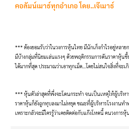
คอลัมน์เมาธ์ทุกอำเภอ โดย..เจ๊เมาธ์
*** ต้องยอมรับว่าในวงการหุ้นไทย มีนักเก็งกำไรอยู่หลายกล
มีบ้างกลุ่มที่นิยมเล่นแรงๆ ด้วยพฤติกรรมการดันราคาหุ้นข
ได้มากที่สุด ประมาณว่าเอาทุกเม็ด...โดยไม่สนใจสิ่งที่จะเก
*** หุ้นตัวล่าสุดที่พึ่งจะโดนกระทำ จนเป็นเหตุให้ผู้บริห
ราคาหุ้นก็ยังถูกทุบลงมาไม่หยุด ขณะที่ผู้บริหารโรงงานทำท่
เพราะกลัวจะมีใครรู้ว่าเคยติดต่อกับแก๊งโหดนี้ คนวงการหุ้น