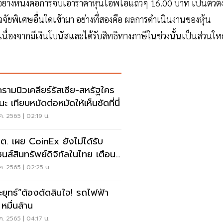
 อย่างหนึ่งคือการจับเอาราคาหุ้นไอพีโอแถวๆ 16.00 บาท เป็นตัวตั้
ัจจัยพิเศษอื่นใดเข้ามา อย่างที่สองคือ ผลการดำเนินงานของหุ้น
เนื่องจากมีเงินโบนัสและได้รับสิทธิทางภาษีในช่วงนั้นเป็นส่วนให
รามนิวเคลียร์รัสเซีย-สหรัฐใคร
ะ เทียบหมัดต่อหมัดให้เห็นชัดที่นี่
ค. 2565 | 02:19 น.
.ต. เผย CoinEx ยังไม่ได้รับ
ซนส์สินทรัพย์ดิจิทัลในไทย เตือน
ังลงทุน
ค. 2565 | 02:25 น.
ะยุทธ์”ต้องตัดสินใจ! รถไฟฟ้า
หมื่นล้าน
ค. 2565 | 04:17 น.