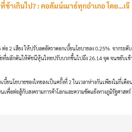
่ช้าเกินไป? : คอลัมน์เมาธ์ทุกอำเภอ โดย...เจ๊
 ต่อ 2 เสียง ให้ปรับลดอัตราดอกเบี้ยนโยบายลง 0.25% จากระดับ
ที่ผลักดันให้ดัชนีหุ้นไทยปรับบวกขึ้นไปถึง 26.14 จุด จนขยับเข้
ี้ยนโยบายของไทยลงเป็นครั้งที่ 2 ในเวลาห่างกันเพียงไม่กี่เดือ
พื่อต่อสู้กับสงครามการค้าโลกและความขัดแย้งทางภูมิรัฐศาสตร์ ท