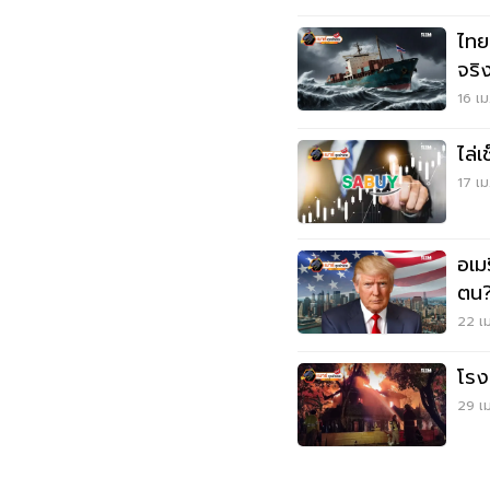
ไทยจ
จริง
16 เม
ไล่เ
17 เม
อเม
ตน
22 เม
โรง
29 เม