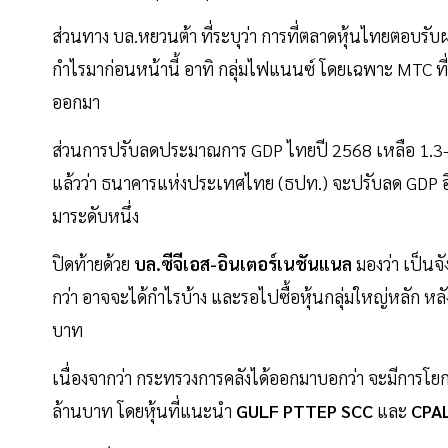
ส่วนทาง บล.หยวนต้า ที่ระบุว่า การที่ตลาดหุ้นไทยตอบรับ
กำไรมาก่อนหน้านี้ อาทิ กลุ่มไฟแนนซ์ โดยเฉพาะ MTC ที่ป
ออกมา
ส่วนการปรับลดประมาณการ GDP ไทยปี 2568 เหลือ 1.3-2.0
แล้วว่า ธนาคารแห่งประเทศไทย (ธปท.) จะปรับลด GDP อีกท
มาระดับหนึ่ง
ปิดท้ายด้วย
บล.ซีจีเอส-อินเตอร์เนชันแนล
มองว่า เป็นจ
กว่า อาจจะได้กำไรบ้าง และรอไปซื้อหุ้นกลุ่มใหญ่หลัก ห
บาท
เนื่องจากว่า กระทรวงการคลังได้ออกมาบอกว่า จะมีการโย
ล้านบาท โดยหุ้นที่แนะนำ
GULF PTTEP SCC
และ
CPA