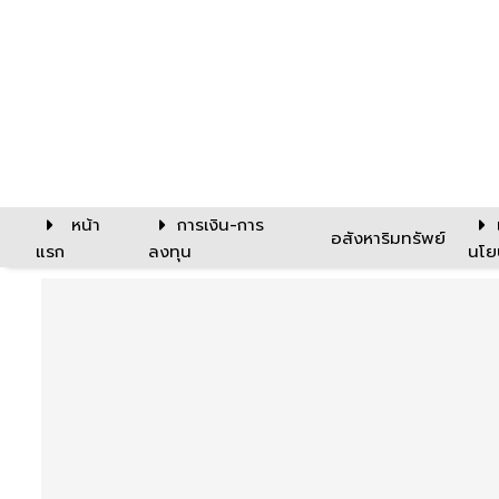
หน้า
การเงิน-การ
อสังหาริมทรัพย์
แรก
ลงทุน
นโย