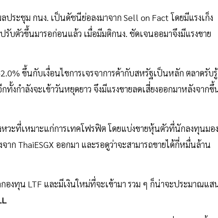
ผลประชุม กนง. เป็นดัชนีย่อลงมาจาก Sell on Fact โดยมีแรงเก็ง
รับตัวขึ้นมารอก่อนแล้ว เมื่อมีมติกนง. ชัดเจนออมาจึงมีแรงขาย
% ขึ้นกับเงื่อนไขการเจรจาการค้ากับสหรัฐเป็นหลัก ตลาดรับรู้
ั้งกำลังจะเข้าวันหยุดยาว จึงมีแรงขายลดเสี่ยงออกมาหลังจากขึ้
ังหวะที่เหมาะแก่การเทคโฟรฟิต โดยแบ่งขายหุ้นตัวที่นักลงทุนมอ
ลังจาก ThaiESGX ออกมา และรอดูว่าจะสามารถขายได้กี่หมื่นล้าน
กกองทุน LTF และมีเงินใหม่ที่จะเข้ามา รวม ๆ ก็น่าจะประมาณแส
LL