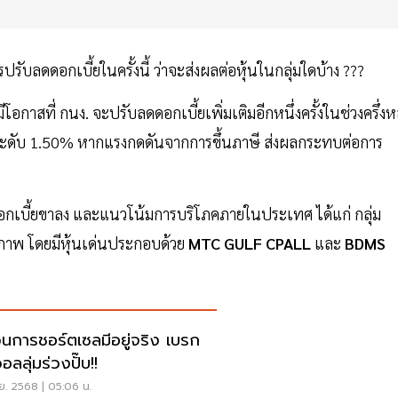
รับลดดอกเบี้ยในครั้งนี้ ว่าจะส่งผลต่อหุ้นในกลุ่มใดบ้าง ???
ีโอกาสที่ กนง. จะปรับลดดอกเบี้ยเพิ่มเติมอีกหนึ่งครั้งในช่วงครึ่งห
ระดับ 1.50% หากแรงกดดันจากการขึ้นภาษี ส่งผลกระทบต่อการ
าดอกเบี้ยขาลง และแนวโน้มการบริโภคภายในประเทศ ได้แก่ กลุ่ม
ภาพ โดยมีหุ้นเด่นประกอบด้วย
MTC GULF CPALL
และ
BDMS
นการชอร์ตเซลมีอยู่จริง เบรก
วอลลุ่มร่วงปั๊บ!!
.ย. 2568 | 05:06 น.