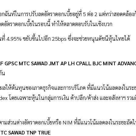
เอกฉันท์ในการปรับลดอัตราดอกเบี้ยอยู่ที่ 5 ต่อ 2 แต่ทว่าสอดคล้องก
รลดอัตราดอกเบี้ยในรอบนี้ ทำให้ตลาดตอบรับในเชิงบวก
ี่ 4.95% ขยับขึ้นไปอีก 25bps ซึ่งจะช่วยหนุนดัชนีหุ้นไทยได้
F GPSC MTC SAWAD JMT AP LH CPALL BJC MINT
ADVAN
กัน
ผลให้ต้นทุนของภาคธุรกิจและการบริโภค ที่มีแนวโน้มลดลงในระ
ex โดยเฉพาะหุ้นในกลุ่มการเงิน ค้าปลีก/ค้าส่ง และอสังหาฯ รวมถ
ามส่วนต่างอัตราดอกเบี้ยหรือ NIM ที่มีแนวโน้มลดลงในระยะถัด
MTC SAWAD TNP TRUE