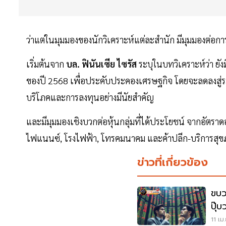
ว่าแต่ในมุมมองของนักวิเคราะห์แต่ละสำนัก มีมุมมองต่อการป
เริ่มต้นจาก
บล. ฟินันเซีย ไซรัส
ระบุในบทวิเคราะห์ว่า ยังม
ของปี 2568 เพื่อประคับประคองเศรษฐกิจ โดยจะลดลงสู่
บริโภคและการลงทุนอย่างมีนัยสำคัญ
และมีมุมมองเชิงบวกต่อหุ้นกลุ่มที่ได้ประโยชน์ จากอัตร
ไฟแนนซ์, โรงไฟฟ้า, โทรคมนาคม และค้าปลีก-บริการสุข
ข่าวที่เกี่ยวข้อง
ขบว
ปุ๊บ
11 เม