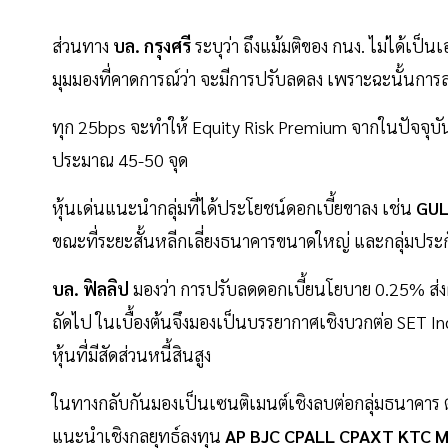
ส่วนทาง
บล. กรุงศรี
ระบุว่า ถึงแม้มติของ กนง. ไม่ได้เป็น
มุมมองที่คาดการณ์ว่า จะมีการปรับลดลง เพราะฉะนั้นกา
ทุก 25bps จะทำให้ Equity Risk Premium จากในปัจจุบันท
ประมาณ 45-50 จุด
หุ้นเด่นแนะนำกลุ่มที่ได้ประโยชน์ดอกเบี้ยขาลง เช่น
GUL
ขณะที่ระยะสั้นหลีกเลี่ยงธนาคารขนาดใหญ่ และกลุ่มประ
บล. ฟิลลิป
มองว่า การปรับลดดอกเบี้ยนโยบาย 0.25% ส่ง
ถัดไป ในเบื้องต้นจึงมองเป็นบรรยากาศเชิงบวกต่อ SET Ind
หุ้นที่มีสัดส่วนหนี้สินสูง
ในทางกลับกันมองเป็นเซนติเมนต์เชิงลบต่อกลุ่มธนาคาร ต
แนะนำเชิงกลยุทธ์ลงทุน
AP BJC CPALL CPAXT KTC 