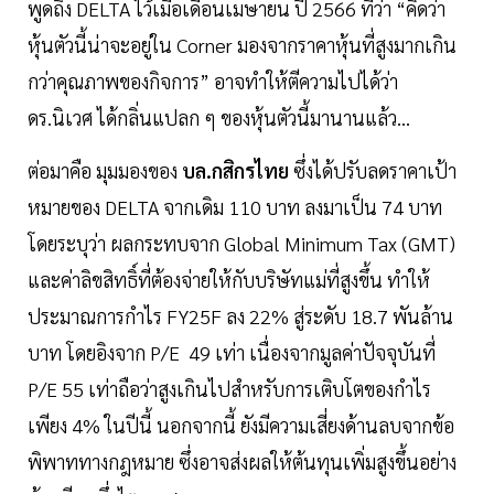
พูดถึง DELTA ไว้เมื่อเดือนเมษายน ปี 2566 ที่ว่า “คิดว่า
หุ้นตัวนี้น่าจะอยู่ใน Corner มองจากราคาหุ้นที่สูงมากเกิน
กว่าคุณภาพของกิจการ” อาจทำให้ตีความไปได้ว่า
ดร.นิเวศ ได้กลิ่นแปลก ๆ ของหุ้นตัวนี้มานานแล้ว...
ต่อมาคือ มุมมองของ
บล.กสิกรไทย
ซึ่งได้ปรับลดราคาเป้า
หมายของ DELTA จากเดิม 110 บาท ลงมาเป็น 74 บาท
โดยระบุว่า ผลกระทบจาก Global Minimum Tax (GMT)
และค่าลิขสิทธิ์ที่ต้องจ่ายให้กับบริษัทแม่ที่สูงขึ้น ทำให้
ประมาณการกำไร FY25F ลง 22% สู่ระดับ 18.7 พันล้าน
บาท โดยอิงจาก P/E 49 เท่า เนื่องจากมูลค่าปัจจุบันที่
P/E 55 เท่าถือว่าสูงเกินไปสำหรับการเติบโตของกำไร
เพียง 4% ในปีนี้ นอกจากนี้ ยังมีความเสี่ยงด้านลบจากข้อ
พิพาททางกฎหมาย ซึ่งอาจส่งผลให้ต้นทุนเพิ่มสูงขึ้นอย่าง