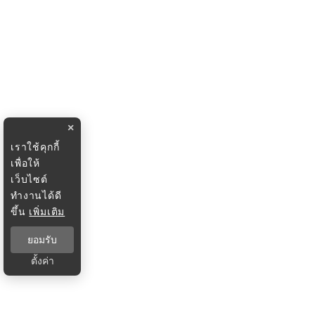
×
เราใช้คุกกี้
เพื่อให้
เว็บไซต์
ทำงานได้ดี
ขึ้น
เพิ่มเติม
ยอมรับ
ตั้งค่า