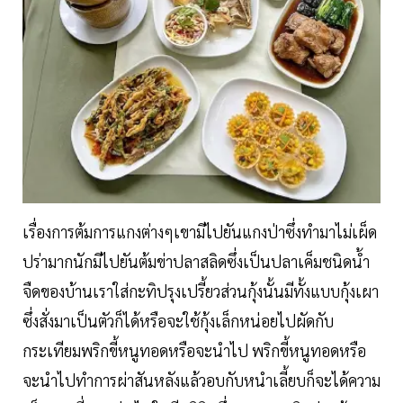
เรื่องการต้มการแกงต่างๆเขามีไปยันแกงป่าซึ่งทำมาไม่เผ็ด
ปร่ามากนักมีไปยันต้มข่าปลาสลิดซึ่งเป็นปลาเค็มชนิดน้ำ
จืดของบ้านเราใส่กะทิปรุงเปรี้ยวส่วนกุ้งนั้นมีทั้งแบบกุ้งเผา
ซึ่งสั่งมาเป็นตัวก็ได้หรือจะใช้กุ้งเล็กหน่อยไปผัดกับ
กระเทียมพริกขี้หนูทอดหรือจะนำไป พริกขี้หนูทอดหรือ
จะนำไปทำการผ่าสันหลังแล้วอบกับหนำเลี้ยบก็จะได้ความ