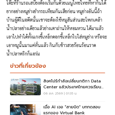
โต๊ะที่ร้านรถเสบียงต้องเริ่มกันด้วยเมนูไทยไทยที่หากินได้
ยากอย่างหมูย่างยำกระเทียมกันเสียก่อน หมูย่างอันนี้ถ้า
บ้านผู้ดีในอดีตนั้นเขาจะต้องใช้หมูสันส่วนสะโพกเคล้า
น้ำปลาอย่างเดียวแล้วย่างเตาถ่านให้หอมหวน ได้มาแล้ว
เอาไปทำได้ทั้งแกงขี้เหล็กดอกขี้เหล็กใบใส่หมูย่าง หรือจะ
เอาหมูนั้นมาแค่หั่นแล้ว กินกับข้าวสวยร้อนร้อนราด
น้ำปลาพริกก็แอร่ม
ข่าวที่เกี่ยวข้อง
สิงคโปร์กำลังเปลี่ยนกติกา Data
Center แล้วประเทศไทยควรเรียนรู้
อะไร?
06 ส.ค. 2569 | 01:35 น.
เมื่อ AI เจอ "สายบิด" บททดสอบ
แรกของ Virtual Bank