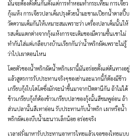
มันจะต้องตั้งต้นกันตั้งแต่การทำหอมทำกระเทียม การเจียว
กุ้งแห้ง การเจียวปลาเค็มปรุงด้วยน้ำมะขามเปียกน้ำตาลปี๊บ
วัดความเค็มกันให้เหมาะสมเพราะว่า เครื่องปลาเค็มนั้นให้
รสเค็มแตกต่างจากกุ้งแห้งการจะเติมของมีความชื้นเขาไม่
ทำกันใส่แต่เกลือบางบ้านเรียกกันว่าน้ำพริกผัดเพราะไม่รู้
ว่าไปเผาตอนไหน
โดยตัวของน้ำพริกผัดน้ำพริกเผานี้มันอร่อยตั้งแต่ต้นทางอยู่
แล้วสูตรการรับประทานจริงๆของย่านละแวกนี้ก็ต้องมีข้าว
เกรียบกุ้งใบโตโตซึ่งมักจะนำขึ้นมาจากปัตตานีกัน ถ้าไม่ได้
ข้าวเกรียบกุ้งก็ต้องข้าวเกรียบปลาของกุ้งนั้นสีชมพูอ่อน ถ้า
ส่วนปลานั้นสีเทาอ่อน รับประทานกับน้ำพริก เผาหรือน้ำ
พริกผัดเองบีบน้ำมะนาวเล็กน้อย อร่อยจริง
เวลาฝรั่งมาหารับประทานอาหารไทยแล้วเจอของไทยแบบ