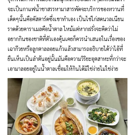
จะเป็นกาแฟน้ำชาสรรหามาสารพัดจะบริการของหวานที่
เด็ดๆนั้นคือคัสตาร์ดซึ่งเขาทำเอง เป็นไข่ไก่สดนวลเนียน
ราดด้วยคาราเมลคือน้ำตาล ไหม้แต่หากฝรั่งจะคิดว่าไม่
อยากกินของชาติที่ตัวเองคุ้นเคยก็ควรนำเสนอในเรื่องของ
เฉาก๊วยหรือลูกตาลลอยแก้วแล้วสามารถอธิบายได้ว่าไอ้ที่
ยืนเห็นเป็นลำต้นอยู่นั้นมันคือความวิริยะอุตสาหะที่กว่าจะ
เอามาลอยอยู่ในน้ำตาลเชื่อมให้กินได้มิใช่ง่ายไม่ใช่ง่าย