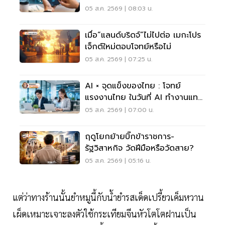
05 ส.ค. 2569 | 08:03 น.
เมื่อ“แลนด์บริดจ์”ไม่ไปต่อ เมกะโปร
เจ็กต์ใหม่ตอบโจทย์หรือไม่
05 ส.ค. 2569 | 07:25 น.
AI × จุดแข็งของไทย : โจทย์
แรงงานไทย ในวันที่ AI ทำงานแทน
เราได้มากขึ้น
05 ส.ค. 2569 | 07:00 น.
ฤดูโยกย้ายบิ๊กข้าราชการ-
รัฐวิสาหกิจ วัดฝีมือหรือวัดสาย?
05 ส.ค. 2569 | 05:16 น.
แต่ว่าทางร้านนั้นยำหมูนี้กับน้ำยำรสเด็ดเปรี้ยวเค็มหวาน
เผ็ดเหมาะเจาะลงตัวใช้กระเทียมจีนหัวโตโตฝานเป็น