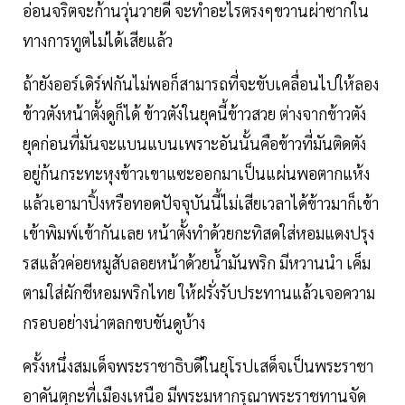
อ่อนจริตจะก้านวุ่นวายดี จะทำอะไรตรงๆขวานผ่าซากใน
ทางการทูตไม่ได้เสียแล้ว
ถ้ายังออร์เดิร์ฟกันไม่พอก็สามารถที่จะขับเคลื่อนไปให้ลอง
ข้าวตังหน้าตั้งดูก็ได้ ข้าวตังในยุคนี้ข้าวสวย ต่างจากข้าวตัง
ยุคก่อนที่มันจะแบนแบนเพราะอันนั้นคือข้าวที่มันติดตัง
อยู่ก้นกระทะหุงข้าวเขาแซะออกมาเป็นแผ่นพอตากแห้ง
แล้วเอามาปิ้งหรือทอดปัจจุบันนี้ไม่เสียเวลาได้ข้าวมาก็เข้า
เข้าพิมพ์เข้ากันเลย หน้าตั้งทำด้วยกะทิสดใส่หอมแดงปรุง
รสแล้วค่อยหมูสับลอยหน้าด้วยน้ำมันพริก มีหวานนำ เค็ม
ตามใส่ผักชีหอมพริกไทย ให้ฝรั่งรับประทานแล้วเจอความ
กรอบอย่างน่าตลกขบขันดูบ้าง
ครั้งหนึ่งสมเด็จพระราชาธิบดีในยุโรปเสด็จเป็นพระราชา
อาคันตุกะที่เมืองเหนือ มีพระมหากรุณาพระราชทานจัด