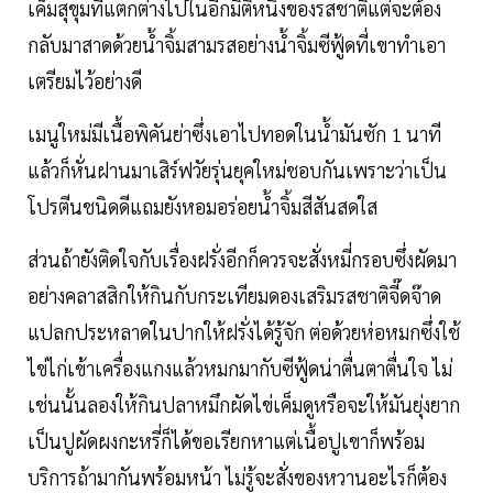
เค็มสุขุมที่แตกต่างไปในอีกมิติหนึ่งของรสชาติแต่จะต้อง
กลับมาสาดด้วยน้ำจิ้มสามรสอย่างน้ำจิ้มซีฟู้ดที่เขาทำเอา
เตรียมไว้อย่างดี
เมนูใหม่มีเนื้อพิคันย่าซึ่งเอาไปทอดในน้ำมันซัก 1 นาที
แล้วก็หั่นฝานมาเสิร์ฟวัยรุ่นยุคใหม่ชอบกันเพราะว่าเป็น
โปรตีนชนิดดีแถมยังหอมอร่อยน้ำจิ้มสีสันสดใส
ส่วนถ้ายังติดใจกับเรื่องฝรั่งอีกก็ควรจะสั่งหมี่กรอบซึ่งผัดมา
อย่างคลาสสิกให้กินกับกระเทียมดองเสริมรสชาติจี๊ดจ๊าด
แปลกประหลาดในปากให้ฝรั่งได้รู้จัก ต่อด้วยห่อหมกซึ่งใช้
ไข่ไก่เข้าเครื่องแกงแล้วหมกมากับซีฟู้ดน่าตื่นตาตื่นใจ ไม่
เช่นนั้นลองให้กินปลาหมึกผัดไข่เค็มดูหรือจะให้มันยุ่งยาก
เป็นปูผัดผงกะหรี่ก็ได้ขอเรียกหาแต่เนื้อปูเขาก็พร้อม
บริการถ้ามากันพร้อมหน้า ไม่รู้จะสั่งของหวานอะไรก็ต้อง