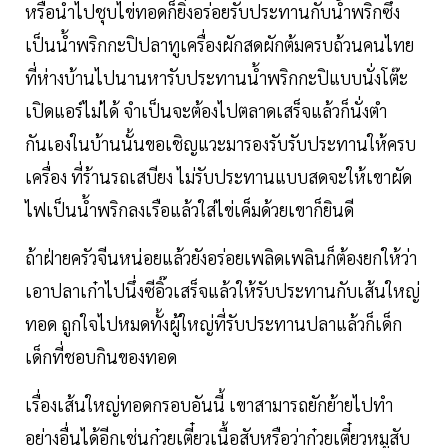
หรือนำไปชุบไข่ทอดก็ยิ่งอร่อยรับประทานกับน้ำพริกซึ่ง
เป็นน้ำพริกกะปิปลาทูเครื่องผักสดผักต้มครบถ้วนคนไทย
ที่ห่างบ้านไปนานหารับประทานน้ำพริกกะปิแบบนั่งโต๊ะ
เปิดแอร์ไม่ได้ จำเป็นจะต้องไปตลาดเสร็จแล้วก็นั่งตำ
กันเองในบ้านนั้นขอเชิญแวะมารองรับรับประทานให้ครบ
เครื่อง ที่ร้านรถเสบียง ไม่รับประทานแบบสดจะให้เขาผัด
ไฟเป็นน้ำพริกลงเรือแล้วใส่ไข่เค็มด้วยเขาก็ยินดี
ถ้าฝ่ายครัวจีนหน่อยแล้วยังอร่อยเพลิดเพลินก็ต้องยกให้ว่า
เอาปลาเก๋าไปนึ่งซีอิ๊วเสร็จแล้วให้รับประทานกับเส้นใหญ่
ทอด ถูกใจไปหมดทั้งผู้ใหญ่ที่รับประทานปลาแล้วก็เด็ก
เด็กที่ชอบกินของทอด
เรื่องเส้นใหญ่ทอดกรอบอันนี้ เขาสามารถยักย้ายไปทำ
อย่างอื่นได้อีกเช่นก๋วยเตี๋ยวเนื้อสับหรือว่าก๋วยเตี๋ยวหมูสับ