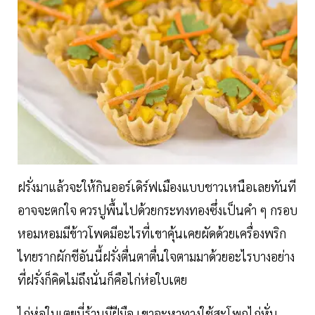
ฝรั่งมาแล้วจะให้กินออร์เดิร์ฟเมืองแบบชาวเหนือเลยทันที
อาจจะตกใจ ควรปูพื้นไปด้วยกระทงทองซึ่งเป็นคำ ๆ กรอบ
หอมหอมมีข้าวโพดมีอะไรที่เขาคุ้นเคยผัดด้วยเครื่องพริก
ไทยรากผักชีอันนี้ฝรั่งตื่นตาตื่นใจตามมาด้วยอะไรบางอย่าง
ที่ฝรั่งก็คิดไม่ถึงนั่นก็คือไก่ห่อใบเตย
ไก่ห่อใบเตยนี่ร้านมีฝีมือ เขาจะหาทางใช้สะโพกไก่หั่น