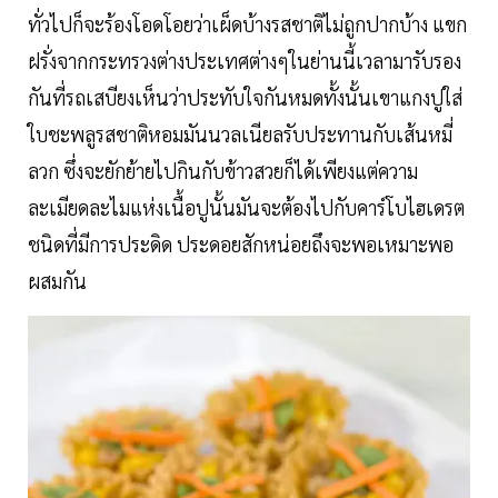
ทั่วไปก็จะร้องโอดโอยว่าเผ็ดบ้างรสชาติไม่ถูกปากบ้าง แขก
ฝรั่งจากกระทรวงต่างประเทศต่างๆในย่านนี้เวลามารับรอง
กันที่รถเสบียงเห็นว่าประทับใจกันหมดทั้งนั้นเขาแกงปูใส่
ใบชะพลูรสชาติหอมมันนวลเนียลรับประทานกับเส้นหมี่
ลวก ซึ่งจะยักย้ายไปกินกับข้าวสวยก็ได้เพียงแต่ความ
ละเมียดละไมแห่งเนื้อปูนั้นมันจะต้องไปกับคาร์โบไฮเดรต
ชนิดที่มีการประดิด ประดอยสักหน่อยถึงจะพอเหมาะพอ
ผสมกัน