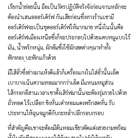
เรียกน้ำย่อยนั้น ถือเป็นวัตรปฏิบัติจริงจังก่อนจานหลักจะ
ต้องนำเสนอออร์เดิร์ฟ กันเสียก่อนซึ่งทางร้านเขามี
ออร์เดิร์ฟจะเป็นชุดออร์เดิร์ฟให้มากมาย หนึ่งในนั้นคือ
ออร์เดิร์ฟเมืองเหนือซึ่งก็จะประกอบไปด้วยแคบหมูแบบไร้
มัน, น้ำพริกหนุ่ม, ผักต้มซึ่งใช้ผักสดต่างๆมาทำทั้ง
ฟักทอง_บะฟักแก้วด้วย
มีไส้อั่วซึ่งย่างมาแห้งดีแล้วก็เครื่องแกงในใส่อั่วนั้นเผ็ด
เบาบางเน้นความหอมมากกว่าเผ็ด มีแหนมหมูส่วน
ไส้กรอกอีสานเวลาเขาตั้งเสิร์ฟมานั้นจะต้องรุ่มรวยไปด้วย
ถั่วทอด ไร้เปลือก ขิงหั่นเต๋าหอมแดงพริกสดหั่น รับ
ประทานให้ฉุนจมูกดีกับกะหล่ำปลีกรอบกรอบ
ที่สำคัญคือเขาจะต้องมีต้นหอมเขียวตัดแต่งสวยงามพร้อม
ทั้งใบผักชีสดๆแนมมาให้ด้วยเสมอไปทำให้การรับ