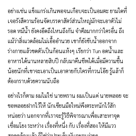
อย่างเช่น แข็งแกร่งเกินพอจนเกือบจะเป็นอมตะ ยามใดที่
เจอรังสีความร้อนจัดบรรดาสัตว์ส่วนใหญ่มักจะเอาตัวไม่
รอด หมีน้ำ ยังคงอึดถึงไหนถึงกัน จำศีลมากกว่าใครอื่น ถึง
แม้ว่าสิ่งแวดล้อมไม่เอื้ออำนวย เขาก็ยังขับน้ำออกจาก
ร่างกายแล้วขดตัวเป็นก้อนแห้งๆ เรียกว่า Tun อดน้ำและ
อาหารได้นานหลายสิบปี กลับมาคืนชีพได้เมื่อมีความชื้น
น้อยนักที่เขาจะเอาเป็นเอาตายกับใครที่กวนโอ๊ย รู้แล้าก็
ต้องกราบด้วยความนับถือ
อย่างไรก็ตาม ผมไม่ใช่ นายพราน ผมเป็นแค่ นายพลอย จะ
ขอพลอยฝากไว้ให้ นักเขียนมือใหม่พึงตระหนักไว้สัก
หน่อยว่า นอกจากที่เราจะรู้วิธีพิจารณาเพื่อเสาะหาจุด
เชื่อมโยง ระหว่าง เรื่องที่หนึ่ง กับ เรื่องที่สอง ให้มีแวว
สอดคล้องแล้ว ก็ใช่ว่าประเด็นมันจะจบง่ายๆ