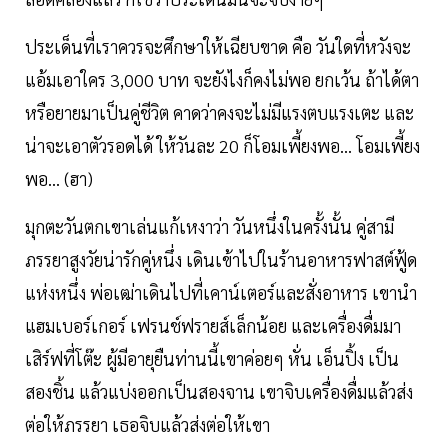
ประเด็นที่เราควรจะศึกษาให้เฉียบขาด คือ วันใดที่หวังจะ
แอ้มเอาใคร 3,000 บาท จะยังไงก็คงไม่พอ ยกเว้น ถ้าได้ตา
หรือยายมาเป็นคู่ชีวิต คาดว่าคงจะไม่มีแรงตบแรงเตะ และ
น่าจะเอาตัวรอดได้ ให้วันละ 20 ก็โอมเพี้ยงพอ... โอมเพี้ยง
พอ... (ฮา)
มุกตะวันตกเขาเล่นแก้เหงาว่า วันหนึ่งในครั้งนั้น คู่สามี
ภรรยาสูงวัยน่ารักคู่หนึ่ง เดินเข้าไปในร้านอาหารฟาสต์ฟู้ด
แห่งหนึ่ง พ่อเฒ่าเดินไปที่เคาน์เตอร์และสั่งอาหาร เขานำ
แฮมเบอร์เกอร์ เฟรนช์ฟรายส์เล็กน้อย และเครื่องดื่มมา
เสิร์ฟที่โต๊ะ ผู้มีอายุยืนท่านนี้เขาค่อยๆ หั่น เอ็นปิ้ง เป็น
สองชิ้น แล้วแบ่งออกเป็นสองจาน เขาจิบเครื่องดื่มแล้วส่ง
ต่อให้ภรรยา เธอจิบแล้วส่งต่อให้เขา