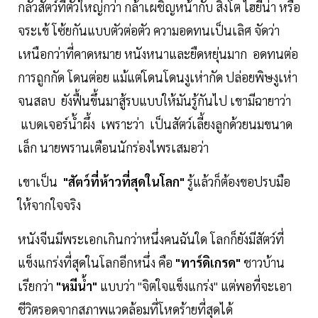
กลัวสัตว์ที่ตัวใหญ่กว่า กล้าเผชิญหน้ากับ สิงโต ไฮยีน่า หรือ
จระเข้ โซ้ยกันแบบตัวต่อตัว ความอดทนเป็นเลิศ จัดว่า
เหนือกว่าที่คาดหมาย หนังหนาและยืดหยุ่นมาก อดทนต่อ
การถูกกัด โดนต่อย แม้แต่โดนโดนงูเห่ากัด ปล่อยพิษงูเห่า
จนสลบ ยังฟื้นขึ้นมาสู้รบแบบให้มันรู้กันไป เขามีฉายาว่า
แบดเจอร์น้ำผึ้ง เพราะว่า เป็นสัตว์เลี้ยงลูกด้วยนมขนาด
เล็ก นายพรานเตือนนักร่องไพรเสมอว่า
เขาเป็น
"สัตว์ที่ห้าวที่สุดในโลก"
รู้แล้วก็ต้องขอปรบมือ
ให้จากใจจริง
หนังจีนมีพระเอกเกินกว่าหนึ่งคนฉันใด โลกก็ยังมีสัตว์ที่
แข็งแกร่งที่สุดในโลกอีกหนึ่ง คือ
"ทาร์ดิเกรด"
ชาวบ้าน
เรียกว่า
"หมีน้ำ"
แบบว่า "จิตใจแข็งแกร่ง" แต่พอที่จะเอา
ชีวิตรอดจากสภาพแวดล้อมที่โหดร้ายที่สุดได้