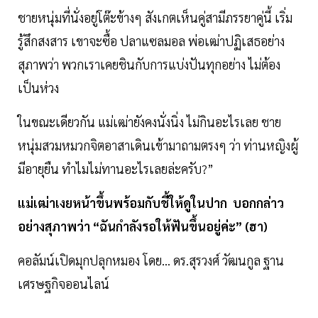
ชายหนุ่มที่นั่งอยู่โต๊ะข้างๆ สังเกตเห็นคู่สามีภรรยาคู่นี้ เริ่ม
รู้สึกสงสาร เขาจะซื้อ ปลาแซลมอล พ่อเฒ่าปฏิเสธอย่าง
สุภาพว่า พวกเราเคยชินกับการแบ่งปันทุกอย่าง ไม่ต้อง
เป็นห่วง
ในขณะเดียวกัน แม่เฒ่ายังคงนั่งนิ่ง ไม่กินอะไรเลย ชาย
หนุ่มสวมหมวกจิตอาสาเดินเข้ามาถามตรงๆ ว่า ท่านหญิงผู้
มีอายุยืน ทำไมไม่ทานอะไรเลยล่ะครับ?”
แม่เฒ่าเงยหน้าขึ้นพร้อมกับชี้ให้ดูในปาก บอกกล่าว
อย่างสุภาพว่า “ฉันกำลังรอให้ฟันขึ้นอยู่ค่ะ” (ฮา)
คอลัมน์เปิดมุกปลุกหมอง โดย... ดร.สุรวงศ์ วัฒนกูล ฐาน
เศรษฐกิจออนไลน์