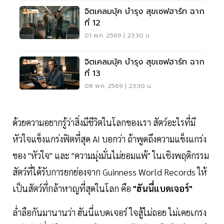
จิตเคลมบุ้ค บำรุง สุขเซฟฮาร์ท ฉาก
ที่ 12
01 พ.ค. 2569 | 23:30 น.
จิตเคลมบุ้ค บำรุง สุขเซฟฮาร์ท ฉาก
ที่ 13
08 พ.ค. 2569 | 23:30 น.
ด้วยความอยากรู้ว่าสิ่งมีชีวิตในโลกของเรา สัตว์อะไรที่มี
หัวใจแข็งแกร่งฟิตที่สุด AI บอกว่า ถ้าพูดถึงความแข็งแกร่ง
ของ "หัวใจ" และ "ความมุ่งมั่นไม่ยอมแพ้" ในเชิงพฤติกรรม
สัตว์ที่ได้รับการยกย่องจาก Guinness World Records ให้
เป็นสัตว์ที่กล้าหาญที่สุดในโลก คือ
"ฮันนี่แบดเจอร์"
ล่ำลือกันมานานว่า ฮันนี่แบดเจอร์ ใจสู้ไม่ถอย ไม่เคยเกรง