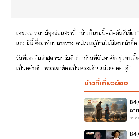
เคยเจอ
หมา
มีจุดอ่อนตรงที่ “ถ้าเห็นรถปิ๊คอัพคันสีเขียว
และ สีนี้ ซิ่งมาทับปลายหาง! คนในหมู่บ้านไม่มีใครกล้าซื้อ 
วันที่เจอกันล่าสุด หมา งึมงำว่า “บ้านที่ฉันอาศัยอยู่ เขาเล
เป็นอย่างดี… พวกเขาต้องเป็นพระเจ้า! แน่เลย อะ…ฮู้”
ข่าวที่เกี่ยวข้อง
84,
21 ก.
84,