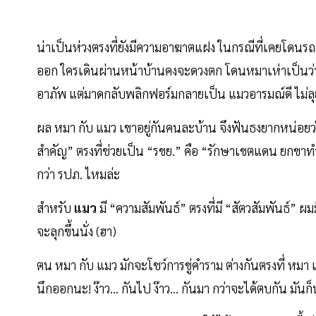
น่าเป็นห่วงตรงที่ยังมีความอาฆาตแฝง ในกรณีที่เคยโดนร
ออก ใครเดินผ่านหน้าบ้านคงจะดวงตก โดนหมาเห่าเป็นว่าเ
อาภัพ แต่มาดกลับพลิกฟอร์มกลายเป็น แมวอารมณ์ดี ไม่ล
ผล หมา กับ แมว เขาอยู่กันคนละบ้าน จึงฟันธงยากหน่อยว่
สำคัญ” ตรงที่ช่วยเป็น “รขย.” คือ “รักษาเขตแดน ยกขาทำมุ
กว่า รปภ. ไหมล่ะ
สำหรับ
แมว
มี “ความสัมพันธ์” ตรงที่มี “สัตวสัมพันธ์”
จะลุกขึ้นนั่ง (ฮา)
ตน หมา กับ แมว มักจะโชว์การขู่คำราม ต่างกันตรงที่ หมา เ
นึกออกนะ! ง๊าว… กันไป ง๊าว… กันมา กว่าจะได้ตบกัน มั