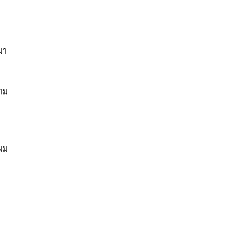
มา
าม
าผม