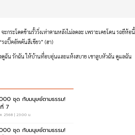
” จะกระโดดข้ามรั้ววิ่งเห่าตามหลังไม่ลดละ เพราะเคยโดน รถยีห้อนี้
“รถปิ๊คอัพคันสีเขียว” (ฮา)
ี้ยงดูฉัน รักฉัน ให้บ้านที่อบอุ่นและแห้งสบาย เขาลูบหัวฉัน ดูแลฉัน
000 ชุด กับมนุษย์ตามธรรม!
ฉากที่ 7
พ. 2568 | 23:00 น.
000 ชุด กับมนุษย์ตามธรรม!