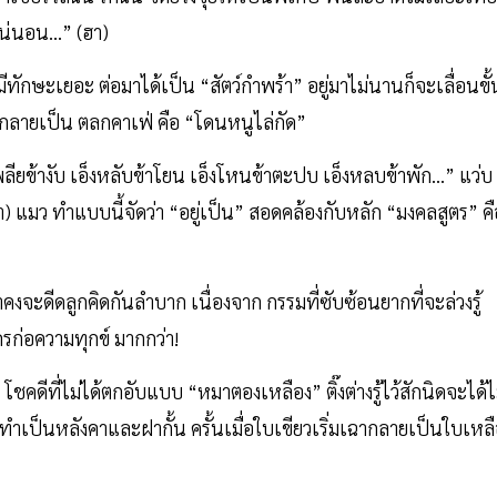
 แน่นอน…” (ฮา)
ีทักษะเยอะ ต่อมาได้เป็น “สัตว์กำพร้า” อยู่มาไม่นานก็จะเลื่อนขั้
จริงกลายเป็น ตลกคาเฟ่ คือ “โดนหนูไล่กัด”
เพลียข้างับ เอ็งหลับข้าโยน เอ็งโหนข้าตะปบ เอ็งหลบข้าพัก...” แว่บ
า) แมว ทำแบบนี้จัดว่า “อยู่เป็น” สอดคล้องกับหลัก “มงคลสูตร” คื
าคงจะดีดลูกคิดกันลำบาก เนื่องจาก กรรมที่ซับซ้อนยากที่จะล่วงรู้
ใครก่อความทุกข์ มากกว่า!
า โชคดีที่ไม่ได้ตกอับแบบ “หมาตองเหลือง” ติ๊งต่างรู้ไว้สักนิดจะได้ไ
งทำเป็นหลังคาและฝากั้น ครั้นเมื่อใบเขียวเริ่มเฉากลายเป็นใบเหล