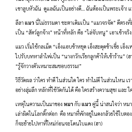
เขาลูบหัวฉัน ดูแลฉันเป็นอย่างดี... ฉันต้องเป็นพระเจ้า!
ลีลา
แมว
นี่ไม่ธรรมดา ชะตาเดิมเป็น “แมวจรจัด” ดีตรงที่ม
เป็น “สัตว์ลูกจ้าง” หน้าที่หลัก คือ “ไล่จับหนู” เอาเข้า
แมว เริ่มใช้กลเม็ด “เอ็งแอบข้าหยุด เอ็งสะดุดข้าเขี่ย เอ็ง
ไปรับบทหาลำไพ่เป็น “นางกวักเรียกลูกค้าให้เข้าร้าน” (ฮ
“รู้จักวางตัวเหมาะสมชอบธรรม!”
วิธีวัดผล ว่าใคร ทำดี ในส่วนใด ใคร ทำไม่ดี ในส่วนไหน เร
อย่างลุ่มลึก หลักที่ใช้วัดกันได้ คือ ใครสร้างความสุข! และ 
เหตุในความเป็นมาของ
หมา
กับ
แมว
คู่นี้ น่าสนใจว่า หม
เล่าผิดในโลกติ๊กต่อก คือ หมาที่พักอยู่ในดงกล้วยใช้ใบตอ
ก็จะย้ายไปหาที่ใหม่ก่อนจะโดนใบแดง (ฮา)