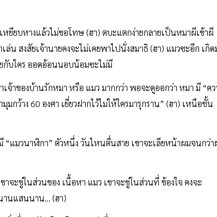
ถเหยียบหางแล้วไม่ขอโทษ (ฮา) ตบะแตกง่ายกลายเป็นหมาผีเข้าผี
ล่น สงสัยเจ้านายคงจะไม่เคยพาไปนั่งสมาธิ (ฮา) แมวซะอีก เกิด
ุยกับใคร ออดอ้อนนอบน้อมซะไม่มี
าเจ้าของบ้านรักหมา หรือ แมว มากกว่า พอจะดูออกว่า หมา มี “คว
มกว้าง 60 องศา เยี่ยวฝากไว้ไม่ให้ใครมารุกราน” (ฮา) เหนือชั้น
 ผมมี “แมวนาฬิกา” ตัวหนึ่ง วันไหนตื่นสาย เขาจะเลียหน้าผมจนกว่
ขาจะขู่ในส่วนของ เนื้อหา แมว เขาจะขู่ในส่วนที่ ข้องใจ คงจะ
นก็นานแสนนาน… (ฮา)