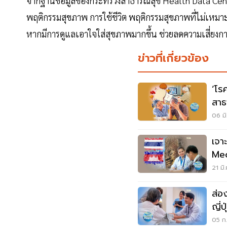
จากฐานข้อมูลของกระทรวงสาธารณสุข Health Data Center,
พฤติกรรมสุขภาพ การใช้ชีวิต พฤติกรรมสุขภาพที่ไม่เหมาะส
หากมีการดูแลเอาใจใส่สุขภาพมากขึ้น ช่วยลดความเสี่ยงก
ข่าวที่เกี่ยวข้อง
‘โร
สาธ
06 มิ
เจา
Med
21 มิ
ส่อ
ญี่ป
05 ก.