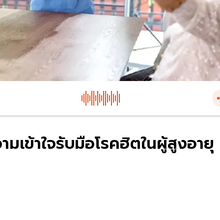
มเข้าใจรับมือโรคฮิตในผู้สูงอายุ