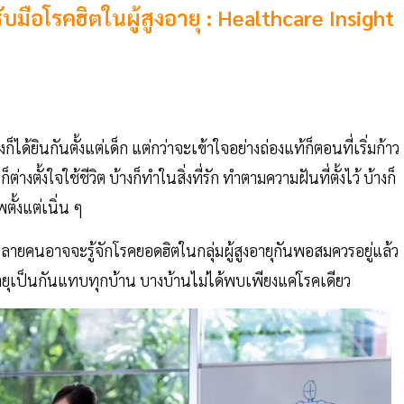
มือโรคฮิตในผู้สูงอายุ : Healthcare Insight
ด้ยินกันตั้งแต่เด็ก แต่กว่าจะเข้าใจอย่างถ่องแท้ก็ตอนที่เริ่มก้าว
ต่างตั้งใจใช้ชีวิต บ้างก็ทำในสิ่งที่รัก ทำตามความฝันที่ตั้งไว้ บ้างก็
ตั้งแต่เนิ่น ๆ
หลายคนอาจจะรู้จักโรคยอดฮิตในกลุ่มผู้สูงอายุกันพอสมควรอยู่แล้ว
ู้สูงอายุเป็นกันแทบทุกบ้าน บางบ้านไม่ได้พบเพียงแค่โรคเดียว