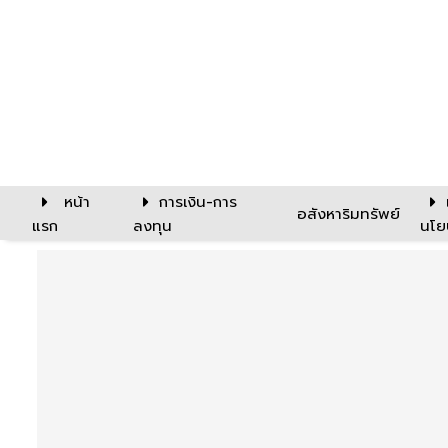
หน้า
การเงิน-การ
อสังหาริมทรัพย์
แรก
ลงทุน
นโย