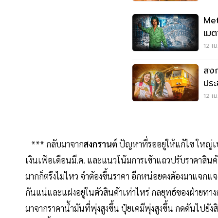
Met
เมตา
12 เม
สงก
ประ
แส
12 เม
*** กลับมาจาก
สงกรานต์
ปัญหาที่รออยู่ให้แก้ไข ใหญ่เ
เงินเฟ้อเดือนมี.ค. และแนวโน้มการเข้าแถวปรับราคาสินค้าข
มากก็ตรึงไม่ไหว จำต้องขึ้นราคา อีกหน่อยคงต้องมาแจกแ
กันแน่และแฝงอยู่ในตัวสินค้าเท่าไหร่ กลยุทธ์ของฝ่ายทางการที
มาจากราคาน้ำมันที่พุ่งสูงขึ้น ปุ๋ยเคมีพุ่งสูงขึ้น กดดันไปยั