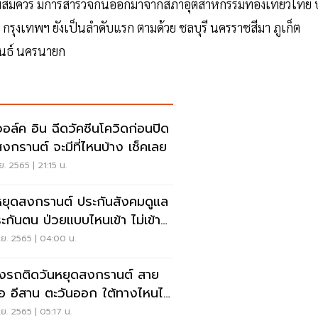
งตามสมควร มีการสำรวจกันออกมาจากสภาอุตสาหกรรมท่องเที่ยวไทย ป
ุด กรุงเทพฯ ยังเป็นลำดับแรก ตามด้วย ชลบุรี นครราชสีมา ภูเก็ต
ขันธ์ นครนายก
วอล์ค อิน ฉีดวัคซีนโควิดก่อนปิด
สงกรานต์ จะมีที่ไหนบ้าง เช็คเลย
.ย. 2565 | 21:15 น.
หยุดสงกรานต์ ประกันสังคมดูแล
ประกันตน ป่วยแบบไหนเข้า ไม่เข้า
ฑ์
.ย. 2565 | 04:00 น.
่ยงรถติดวันหยุดสงกรานต์ สาย
ือ อีสาน ตะวันออก ใต้ทางไหนได้
ง เช็กเลย
.ย. 2565 | 05:17 น.