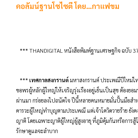
คอลัมน์ฐานโซไซตี โดย...กาแฟขม
*** THANDIGITAL หนังสือพิมพ์ฐานเศรษฐกิจ ฉบับ 377
***
เทศกาลสงกรานต์
มหาสงกรานต์ ประเพณีปีใหม่ไท
ขอพรผู้หลักผู้ใหญ่ให้เจริญรุ่งเรืองอยู่เย็นเป็นสุข ต้องย
ผ่านมา กร่อยลงไปถนัดใจ ปีนี้หลายคนหมายมั่นปั้นมือสำ
คารวะผู้ใหญ่ทำบุญตามประเพณี แต่เจ้าโควิดวายร้าย ยังคง
ญาติ โดยเฉพาะญาติผู้ใหญ่ผู้สูงอายุ ที่ภูมิคุ้มกันหรือการ
รักษาดูแลจะลำบาก