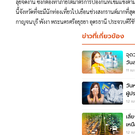
ลุยจัดงาน ซึ่งก็ต้องทำภายใต้มาตรการป้องกันที่เข้มแข็
นี้จังหวัดที่จะมีนักท่องเที่ยวไปเยือนช่วงสงกรานต์มากที่ส
กาญจนบุรี พังงา พระนครศรีอยุธยา อุดรธานี ประจวบคีรี
ข่าวที่เกี่ยวข้อง
จุด
วัน
11 เม
วัน
ผู้
เกณ
12 เม
เลี
เหน
บ้า
12 เม