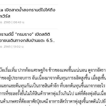
a เปิดสาดน้ำสงกรานต์ไปให้ถึง
เวิร์ส
.ย. 2565 | 06:43 น.
รานต์นี้ “กรมราง” เปิดสถิติ
ชาชนเดินทางกลับบ้านแตะ 6.5
นคน
.ย. 2565 | 13:02 น.
บ้อเริ่มเทิ่ม ปากท้องเศรษฐกิจ ข้าวของแพงขึ้นแน่นอน ดูจากอัตรา
องผู้ประกอบการ อันเนื่องมาจากต้นทุนการผลิตสูงขึ้น เมื่อสูงขึ้
จงแยกแยะต้นทุนกันเป็นรายสินค้าอีก ที่บอกต้นทุนขึ้นมาจากอะไร
่ชะลอรั้งยั้นไม่ให้สินค้าราคาพุ่งเร็วเกินไป แต่ที่ต้องพุ่งอันเนื่
งสินค้าเกษตรที่ต้องอาศัยปุ๋ยเคมี อาหารสัตว์ราคาพุ่งสูงขึ้นกดดันไปยั