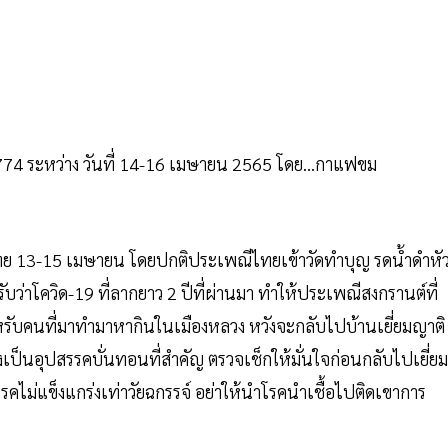
4 ระหว่าง วันที่ 14-16 เมษายน 2565 โดย...กาแฟขม
ย 13-15 เมษายน โดยปกติประเพณีไทยเข้าวัดทำบุญ รดน้ำดำหั
อมรับว่าโควิด-19 ที่ลากยาว 2 ปีที่ผ่านมา ทำให้ประเพณีสงกรานต์ที่
หรับคนที่มาทำมาหากินในเมืองหลวง หวังจะกลับไปบ้านเยี่ยมญาติ
เป็นอุปสรรคบั่นทอนที่สำคัญ ตรวจเช็กให้มั่นใจก่อนกลับไปเยี่ยม
สู้โรคไม่แข็งแกร่งเท่าวัยฉกรรจ์ อย่าให้นำโรคนำเชื้อไปติดเขาการ